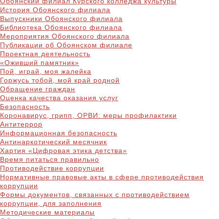
Обоянский филиал Курского колледжа культуры
История Обоянского филиала
Выпускники Обоянского филиала
Библиотека Обоянского филиала
Мероприятия Обоянского филиала
Публикации об Обоянском филиале
Проектная деятельность
«Оживший памятник»
Пой, играй, моя жалейка
Горжусь тобой, мой край родной
Обращение граждан
Оценка качества оказания услуг
Безопасность
Коронавирус, грипп, ОРВИ: меры профилактики
Антитеррор
Информационная безопасность
Антинаркотический месячник
Хартия «Цифровая этика детства»
Время питаться правильно
Противодействие коррупции
Нормативные правовые акты в сфере противодействия
коррупции
Формы документов, связанных с противодействием
коррупции, для заполнения
Методические материалы