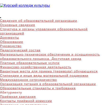
Skip
to
content
Курский колледж
Сведения об образовательной организации
культуры
Основные сведения
Структура и органы управления образовательной
организацией
Документы
Образование
Руководство
Педагогический состав
Материально-техническое обеспечение и оснащенность
образовательного процесса. Доступная среда
Платные образовательные услуги
Финансово-хозяйственная деятельность
Вакантные места для приема (перевода) обучающихся
Стипендии и иные виды материальной поддержки
Международное сотрудничество
Организация питания в образовательной организации
Образовательные стандарты и требования
Абитуриенту
Приёмная кампания
Контакты приёмной комиссии