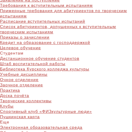
Заявление на поступление
Требования к вступительным испытаниям
Примерные требования для абитуриентов по творческим
испытаниям
Расписание вступительных испытаний
Список абитуриентов, допущенных к вступительным
творческим испытаниям
Приказы о зачислении
Кредит на образование с господдержкой
Целевое обучение
Студентам
Дистанционное обучение студентов
Штаб воспитательной работы
Библиотека Курского колледжа культуры
Учебные дисциплины
Очное отделение
Заочное отделение
Практика
Доска почёта
Творческие коллективы
Клубы
Спортивный клуб «ФИЗкультурные люди»
Пушкинская карта
Еще
Электронная образовательная среда