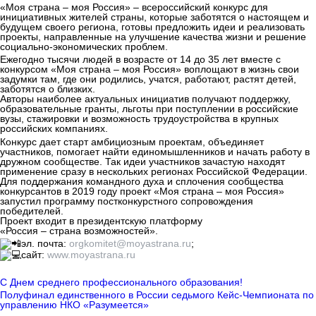
«Моя страна – моя Россия» – всероссийский конкурс для
инициативных жителей страны, которые заботятся о настоящем и
будущем своего региона, готовы предложить идеи и реализовать
проекты, направленные на улучшение качества жизни и решение
социально-экономических проблем.
Ежегодно тысячи людей в возрасте от 14 до 35 лет вместе с
конкурсом «Моя страна – моя Россия» воплощают в жизнь свои
задумки там, где они родились, учатся, работают, растят детей,
заботятся о близких.
Авторы наиболее актуальных инициатив получают поддержку,
образовательные гранты, льготы при поступлении в российские
вузы, стажировки и возможность трудоустройства в крупных
российских компаниях.
Конкурс дает старт амбициозным проектам, объединяет
участников, помогает найти единомышленников и начать работу в
дружном сообществе. Так идеи участников зачастую находят
применение сразу в нескольких регионах Российской Федерации.
Для поддержания командного духа и сплочения сообщества
конкурсантов в 2019 году проект «Моя страна – моя Россия»
запустил программу постконкурстного сопровождения
победителей.
Проект входит в президентскую платформу
«Россия – страна возможностей».
эл. почта:
orgkomitet@moyastrana.ru
;
сайт:
www.moyastrana.ru
С Днем среднего профессионального образования!
Полуфинал единственного в России седьмого Кейс-Чемпионата по
управлению НКО «Разумеется»