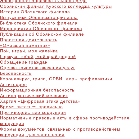
Электронная образовательная среда
Обоянский филиал Курского колледжа культуры
История Обоянского филиала
Выпускники Обоянского филиала
Библиотека Обоянского филиала
Мероприятия Обоянского филиала
Публикации об Обоянском филиале
Проектная деятельность
«Оживший памятник»
Пой, играй, моя жалейка
Горжусь тобой, мой край родной
Обращение граждан
Оценка качества оказания услуг
Безопасность
Коронавирус, грипп, ОРВИ: меры профилактики
Антитеррор
Информационная безопасность
Антинаркотический месячник
Хартия «Цифровая этика детства»
Время питаться правильно
Противодействие коррупции
Нормативные правовые акты в сфере противодействия
коррупции
Формы документов, связанных с противодействием
коррупции, для заполнения