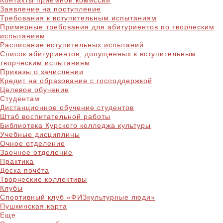
Контакты приёмной комиссии
Заявление на поступление
Требования к вступительным испытаниям
Примерные требования для абитуриентов по творческим
испытаниям
Расписание вступительных испытаний
Список абитуриентов, допущенных к вступительным
творческим испытаниям
Приказы о зачислении
Кредит на образование с господдержкой
Целевое обучение
Студентам
Дистанционное обучение студентов
Штаб воспитательной работы
Библиотека Курского колледжа культуры
Учебные дисциплины
Очное отделение
Заочное отделение
Практика
Доска почёта
Творческие коллективы
Клубы
Спортивный клуб «ФИЗкультурные люди»
Пушкинская карта
Еще