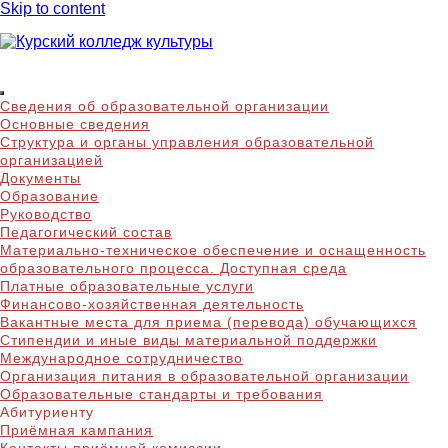
Skip to content
Курский колледж
Сведения об образовательной организации
культуры
Основные сведения
Структура и органы управления образовательной
организацией
Документы
Образование
Руководство
Педагогический состав
Материально-техническое обеспечение и оснащенность
образовательного процесса. Доступная среда
Платные образовательные услуги
Финансово-хозяйственная деятельность
Вакантные места для приема (перевода) обучающихся
Стипендии и иные виды материальной поддержки
Международное сотрудничество
Организация питания в образовательной организации
Образовательные стандарты и требования
Абитуриенту
Приёмная кампания