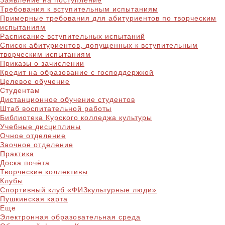
Заявление на поступление
Требования к вступительным испытаниям
Примерные требования для абитуриентов по творческим
испытаниям
Расписание вступительных испытаний
Список абитуриентов, допущенных к вступительным
творческим испытаниям
Приказы о зачислении
Кредит на образование с господдержкой
Целевое обучение
Студентам
Дистанционное обучение студентов
Штаб воспитательной работы
Библиотека Курского колледжа культуры
Учебные дисциплины
Очное отделение
Заочное отделение
Практика
Доска почёта
Творческие коллективы
Клубы
Спортивный клуб «ФИЗкультурные люди»
Пушкинская карта
Еще
Электронная образовательная среда