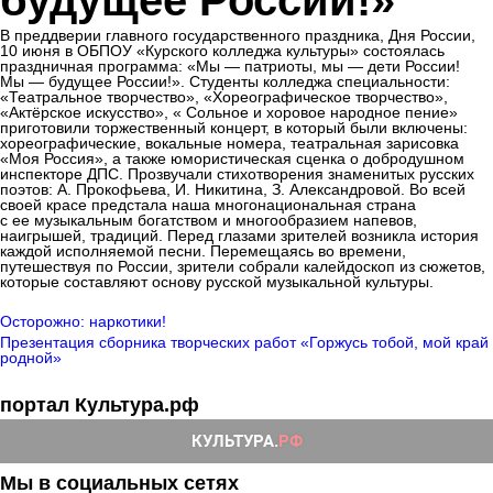
будущее России!»
В преддверии главного государственного праздника, Дня России,
10 июня в ОБПОУ «Курского колледжа культуры» состоялась
праздничная программа: «Мы — патриоты, мы — дети России!
Мы — будущее России!». Студенты колледжа специальности:
«Театральное творчество», «Хореографическое творчество»,
«Актёрское искусство», « Сольное и хоровое народное пение»
приготовили торжественный концерт, в который были включены:
хореографические, вокальные номера, театральная зарисовка
«Моя Россия», а также юмористическая сценка о добродушном
инспекторе ДПС. Прозвучали стихотворения знаменитых русских
поэтов: А. Прокофьева, И. Никитина, З. Александровой. Во всей
своей красе предстала наша многонациональная страна
с ее музыкальным богатством и многообразием напевов,
наигрышей, традиций. Перед глазами зрителей возникла история
каждой исполняемой песни. Перемещаясь во времени,
путешествуя по России, зрители собрали калейдоскоп из сюжетов,
которые составляют основу русской музыкальной культуры.
Осторожно: наркотики!
Презентация сборника творческих работ «Горжусь тобой, мой край
родной»
портал Культура.рф
Мы в социальных сетях