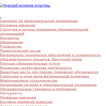
Skip
to
content
Курский колледж
Сведения об образовательной организации
культуры
Основные сведения
Структура и органы управления образовательной
организацией
Документы
Образование
Руководство
Педагогический состав
Материально-техническое обеспечение и оснащенность
образовательного процесса. Доступная среда
Платные образовательные услуги
Финансово-хозяйственная деятельность
Вакантные места для приема (перевода) обучающихся
Стипендии и иные виды материальной поддержки
Международное сотрудничество
Организация питания в образовательной организации
Образовательные стандарты и требования
Абитуриенту
Приёмная кампания
Контакты приёмной комиссии