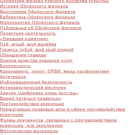
Обоянский филиал Курского колледжа культуры
История Обоянского филиала
Выпускники Обоянского филиала
Библиотека Обоянского филиала
Мероприятия Обоянского филиала
Публикации об Обоянском филиале
Проектная деятельность
«Оживший памятник»
Пой, играй, моя жалейка
Горжусь тобой, мой край родной
Обращение граждан
Оценка качества оказания услуг
Безопасность
Коронавирус, грипп, ОРВИ: меры профилактики
Антитеррор
Информационная безопасность
Антинаркотический месячник
Хартия «Цифровая этика детства»
Время питаться правильно
Противодействие коррупции
Нормативные правовые акты в сфере противодействия
коррупции
Формы документов, связанных с противодействием
коррупции, для заполнения
Методические материалы