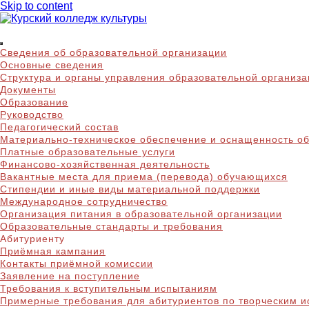
Skip to content
Курский колледж куль
Сведения об образовательной организации
Основные сведения
Структура и органы управления образовательной организ
Документы
Образование
Руководство
Педагогический состав
Материально-техническое обеспечение и оснащенность об
Платные образовательные услуги
Финансово-хозяйственная деятельность
Вакантные места для приема (перевода) обучающихся
Стипендии и иные виды материальной поддержки
Международное сотрудничество
Организация питания в образовательной организации
Образовательные стандарты и требования
Абитуриенту
Приёмная кампания
Контакты приёмной комиссии
Заявление на поступление
Требования к вступительным испытаниям
Примерные требования для абитуриентов по творческим 