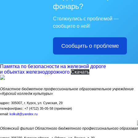
фонарь?
Столкнулись с проблемой —
сообщите о ней!
Сообщить о проблеме
Памятка по безопасности на железной дороге
и объектах железнодорожного
Скачать
Областное бюджетное профессиональное образовательное учреждение
«Курский колледж культуры»
адрес: 305007, г. Курск, ул. Сумская, 29
телефон/факс: +7 (4712) 35-05-58 (приёмная)
email:
kolkult@yandex.ru
Обоянский филиал Областного бюджетного профессионального образоват
адрес: 306230, Курская область, г. Обоянь, ул. Ленина, д. 30