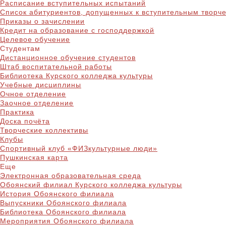
Расписание вступительных испытаний
Список абитуриентов, допущенных к вступительным творч
Приказы о зачислении
Кредит на образование с господдержкой
Целевое обучение
Студентам
Дистанционное обучение студентов
Штаб воспитательной работы
Библиотека Курского колледжа культуры
Учебные дисциплины
Очное отделение
Заочное отделение
Практика
Доска почёта
Творческие коллективы
Клубы
Спортивный клуб «ФИЗкультурные люди»
Пушкинская карта
Еще
Электронная образовательная среда
Обоянский филиал Курского колледжа культуры
История Обоянского филиала
Выпускники Обоянского филиала
Библиотека Обоянского филиала
Мероприятия Обоянского филиала