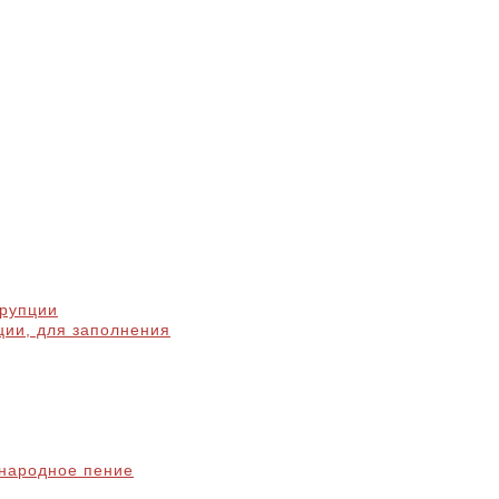
ррупции
ции, для заполнения
народное пение