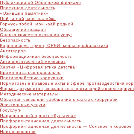
Публикации об Обоянском филиале
Проектная деятельность
«Оживший памятник»
Пой, играй, моя жалейка
Горжусь тобой, мой край родной
Обращение граждан
Оценка качества оказания услуг
Безопасность
Коронавирус, грипп, ОРВИ: меры профилактики
Антитеррор
Информационная безопасность
Антинаркотический месячник
Хартия «Цифровая этика детства»
Время питаться правильно
Противодействие коррупции
Нормативные правовые акты в сфере противодействия ко
Формы документов, связанных с противодействием корруп
Методические материалы
Обратная связь для сообщений о фактах коррупции
Электронные услуги
Госуслуги
Национальный проект «Культура»
Профориентационная деятельность
Профориентационная деятельность — Сольное и хоровое 
Наставничество