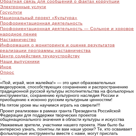
Обратная связь для сообщений о фактах коррупции
Электронные услуги
Госуслуги
Национальный проект «Культура»
Профориентационная деятельность
Профориентационная деятельность — Сольное и хоровое
народное пение
Наставничество
Информация о мониторинге и оценке результатов
реализации программы наставничества
Центр содействия трудоустройству
Наши выпускники
Иное
Опрос
«Пой, играй, моя жалейка!» — это цикл образовательных
видеоуроков, способствующих сохранению и распространению
традиционной русской культуры исполнительства на фольклорных
инструментах, сохранению культурного наследия России и
приобщению к исконно русским культурным ценностям!
На пятом уроке мы научимся играть на свирели!!!
Проект реализован в рамках гранта Президента Российской
Федерации для поддержки творческих проектов
общенационального значения в области культуры и искусства
Уважаемые зрители, участники нашего проекта. Нам было бы
интересно узнать, понятны ли вам наши уроки? Те, кто осваивает
фольклорные инструменты вместе с нами, могут прислать