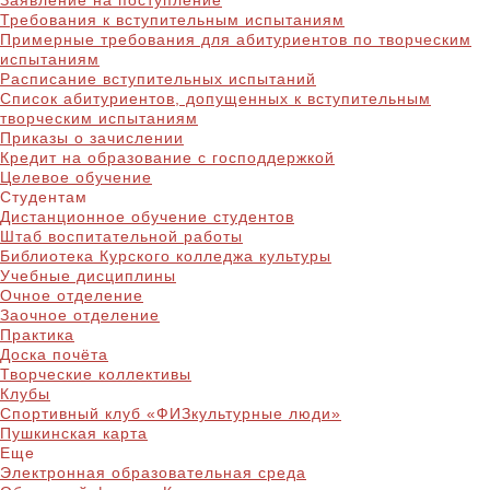
Заявление на поступление
Требования к вступительным испытаниям
Примерные требования для абитуриентов по творческим
испытаниям
Расписание вступительных испытаний
Список абитуриентов, допущенных к вступительным
творческим испытаниям
Приказы о зачислении
Кредит на образование с господдержкой
Целевое обучение
Студентам
Дистанционное обучение студентов
Штаб воспитательной работы
Библиотека Курского колледжа культуры
Учебные дисциплины
Очное отделение
Заочное отделение
Практика
Доска почёта
Творческие коллективы
Клубы
Спортивный клуб «ФИЗкультурные люди»
Пушкинская карта
Еще
Электронная образовательная среда