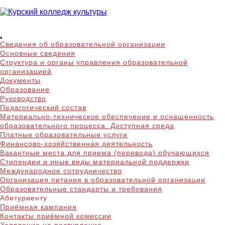
Skip
to
content
Курский колледж
Сведения об образовательной организации
культуры
Основные сведения
Структура и органы управления образовательной
организацией
Документы
Образование
Руководство
Педагогический состав
Материально-техническое обеспечение и оснащенность
образовательного процесса. Доступная среда
Платные образовательные услуги
Финансово-хозяйственная деятельность
Вакантные места для приема (перевода) обучающихся
Стипендии и иные виды материальной поддержки
Международное сотрудничество
Организация питания в образовательной организации
Образовательные стандарты и требования
Абитуриенту
Приёмная кампания
Контакты приёмной комиссии