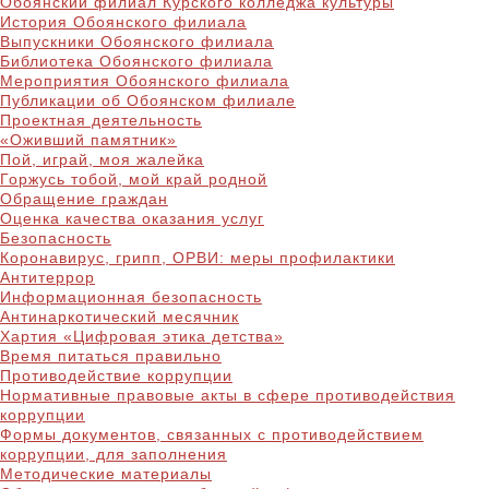
Обоянский филиал Курского колледжа культуры
История Обоянского филиала
Выпускники Обоянского филиала
Библиотека Обоянского филиала
Мероприятия Обоянского филиала
Публикации об Обоянском филиале
Проектная деятельность
«Оживший памятник»
Пой, играй, моя жалейка
Горжусь тобой, мой край родной
Обращение граждан
Оценка качества оказания услуг
Безопасность
Коронавирус, грипп, ОРВИ: меры профилактики
Антитеррор
Информационная безопасность
Антинаркотический месячник
Хартия «Цифровая этика детства»
Время питаться правильно
Противодействие коррупции
Нормативные правовые акты в сфере противодействия
коррупции
Формы документов, связанных с противодействием
коррупции, для заполнения
Методические материалы