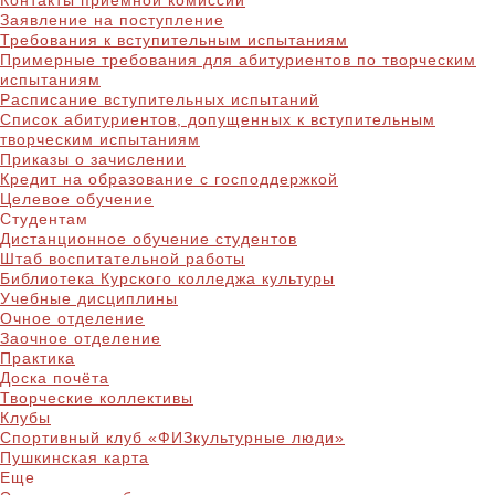
Контакты приёмной комиссии
Заявление на поступление
Требования к вступительным испытаниям
Примерные требования для абитуриентов по творческим
испытаниям
Расписание вступительных испытаний
Список абитуриентов, допущенных к вступительным
творческим испытаниям
Приказы о зачислении
Кредит на образование с господдержкой
Целевое обучение
Студентам
Дистанционное обучение студентов
Штаб воспитательной работы
Библиотека Курского колледжа культуры
Учебные дисциплины
Очное отделение
Заочное отделение
Практика
Доска почёта
Творческие коллективы
Клубы
Спортивный клуб «ФИЗкультурные люди»
Пушкинская карта
Еще