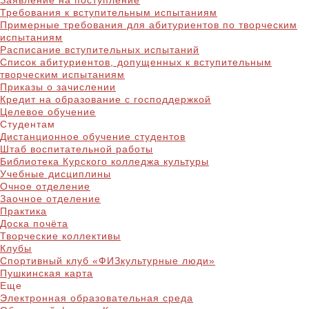
Заявление на поступление
Требования к вступительным испытаниям
Примерные требования для абитуриентов по творческим
испытаниям
Расписание вступительных испытаний
Список абитуриентов, допущенных к вступительным
творческим испытаниям
Приказы о зачислении
Кредит на образование с господдержкой
Целевое обучение
Студентам
Дистанционное обучение студентов
Штаб воспитательной работы
Библиотека Курского колледжа культуры
Учебные дисциплины
Очное отделение
Заочное отделение
Практика
Доска почёта
Творческие коллективы
Клубы
Спортивный клуб «ФИЗкультурные люди»
Пушкинская карта
Еще
Электронная образовательная среда