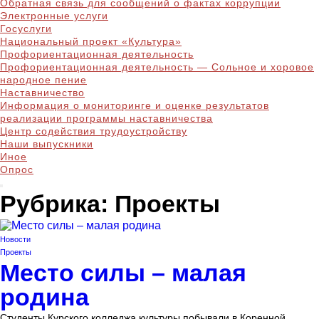
Обратная связь для сообщений о фактах коррупции
Электронные услуги
Госуслуги
Национальный проект «Культура»
Профориентационная деятельность
Профориентационная деятельность — Сольное и хоровое
народное пение
Наставничество
Информация о мониторинге и оценке результатов
реализации программы наставничества
Центр содействия трудоустройству
Наши выпускники
Иное
Опрос
Рубрика:
Проекты
Новости
Проекты
Место силы – малая
родина
Студенты Курского колледжа культуры побывали в Коренной