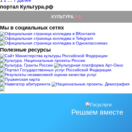
Пагинация
1
2
…
7
Далее
портал Культура.рф
записей
Мы в социальных сетях
Полезные ресурсы
Решаем вместе