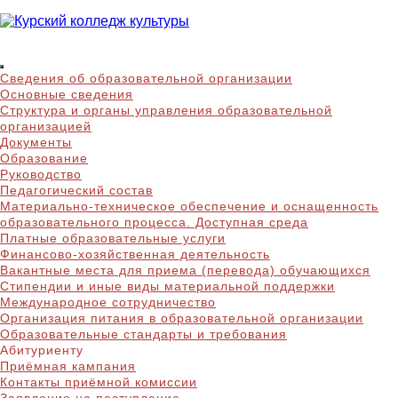
Skip
to
content
Курский колледж
Сведения об образовательной организации
культуры
Основные сведения
Структура и органы управления образовательной
организацией
Документы
Образование
Руководство
Педагогический состав
Материально-техническое обеспечение и оснащенность
образовательного процесса. Доступная среда
Платные образовательные услуги
Финансово-хозяйственная деятельность
Вакантные места для приема (перевода) обучающихся
Стипендии и иные виды материальной поддержки
Международное сотрудничество
Организация питания в образовательной организации
Образовательные стандарты и требования
Абитуриенту
Приёмная кампания
Контакты приёмной комиссии