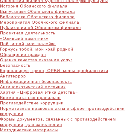
Обоянский филиал Курского колледжа культуры
История Обоянского филиала
Выпускники Обоянского филиала
Библиотека Обоянского филиала
Мероприятия Обоянского филиала
Публикации об Обоянском филиале
Проектная деятельность
«Оживший памятник»
Пой, играй, моя жалейка
Горжусь тобой, мой край родной
Обращение граждан
Оценка качества оказания услуг
Безопасность
Коронавирус, грипп, ОРВИ: меры профилактики
Антитеррор
Информационная безопасность
Антинаркотический месячник
Хартия «Цифровая этика детства»
Время питаться правильно
Противодействие коррупции
Нормативные правовые акты в сфере противодействия
коррупции
Формы документов, связанных с противодействием
коррупции, для заполнения
Методические материалы