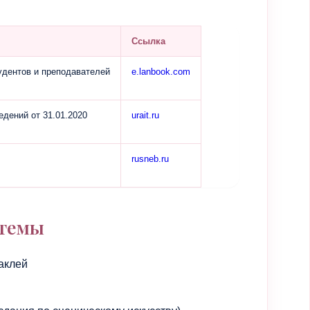
Ссылка
тудентов и преподавателей
e.lanbook.com
едений от 31.01.2020
urait.ru
rusneb.ru
стемы
аклей