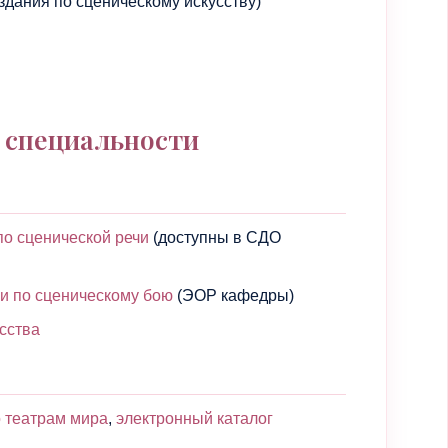
дания по сценическому искусству)
 специальности
по сценической речи
(доступны в СДО
и по сценическому бою
(ЭОР кафедры)
усства
о театрам мира
,
электронный каталог