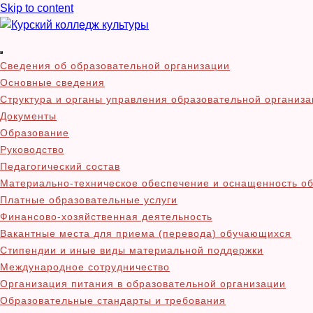
Skip to content
Курский колледж куль
Сведения об образовательной организации
Основные сведения
Структура и органы управления образовательной организ
Документы
Образование
Руководство
Педагогический состав
Материально-техническое обеспечение и оснащенность об
Платные образовательные услуги
Финансово-хозяйственная деятельность
Вакантные места для приема (перевода) обучающихся
Стипендии и иные виды материальной поддержки
Международное сотрудничество
Организация питания в образовательной организации
Образовательные стандарты и требования