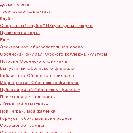
Доска почёта
Творческие коллективы
Клубы
Спортивный клуб «ФИЗкультурные люди»
Пушкинская карта
Еще
Электронная образовательная среда
Обоянский филиал Курского колледжа культуры
История Обоянского филиала
Выпускники Обоянского филиала
Библиотека Обоянского филиала
Мероприятия Обоянского филиала
Публикации об Обоянском филиале
Проектная деятельность
«Оживший памятник»
Пой, играй, моя жалейка
Горжусь тобой, мой край родной
Обращение граждан
Оценка качества оказания услуг