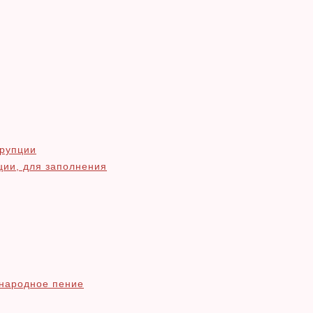
ррупции
ции, для заполнения
народное пение