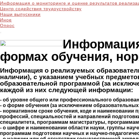
Информация о мониторинге и оценке результатов реализа
Центр содействия трудоустройству
Наши выпускники
Иное
Опрос
Информация
формах обучения, но
Информация о реализуемых образовател
наличии), с указанием учебных предмето
образовательной программой (за исключ
каждой из них следующей информации:
- об уровне общего или профессионального образова
- о форме обучения (за исключением образовательны
- нормативном сроке обучения, коде и наименовании 
профессий, специальностей и направлений подготовк
специалитета, программам магистратуры, программам
- о шифре и наименовании области науки, группы нау
программам подготовки научных и научно-педагогичес
- о наличии или об отсутствии государственной акк