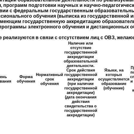
программ подготовки научных и научно-педагогически
твии с федеральным государственным образовательн
сионального обучения (выписка из государственной 
имеющим государственную аккредитацию образовател
 программы электронного обучения и дистанционных о
реализуются в связи с отсутствием лиц с ОВЗ, желаю
Наличие или
отсутствие
государственной
аккредитации
образовательной
деятельности.
П
Срок действия
Языки, на
п
Нормативный
государственной
которых
ень
Форма
с
срок
аккредитации
осуществляется
вания
обучения
и
обучения
(при наличии
образование
государственной
(обучение)
аккредитации)
(дата окончания
действия
свидетельства о
государственной
аккредитации)