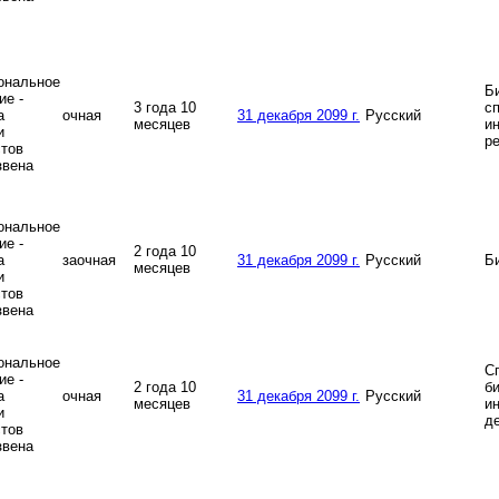
ональное
Б
ие -
3 года 10
с
а
очная
31 декабря 2099 г.
Русский
месяцев
и
и
р
тов
звена
ональное
ие -
2 года 10
а
заочная
31 декабря 2099 г.
Русский
Б
месяцев
и
тов
звена
ональное
С
ие -
2 года 10
б
а
очная
31 декабря 2099 г.
Русский
месяцев
и
и
д
тов
звена