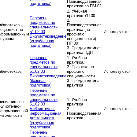
Производственная
подготовка)
практика по ПМ.02
1. Учебная
практика УП.00
Перечень
2.
предметов по
иблиотекарь,
Производственная
специальности
пециалист по
практика (по
51.02.03
Используются
нформационным
профилю
Библиотековедение
есурсам
специальности)
(углубленная
ПП.00
подготовка)
3. Преддипломная
практика ПДП
Перечень
1. Учебная
предметов по
практика.
специальности
2. Практика по
иблиотекарь
51.02.03
профилю
Используются
Библиотековедение
специальности
(базовая
3. Преддипломная
подготовка)
практика
Перечень
предметов по
специальности
1. Учебная
пециалист по
51.02.03
практика
иблиотечно-
Библиотечно-
2.
Используются
нформационной
информационная
Производственная
еятельности
деятельность
практика
(углубленная
подготовка)
Перечень
предметов по