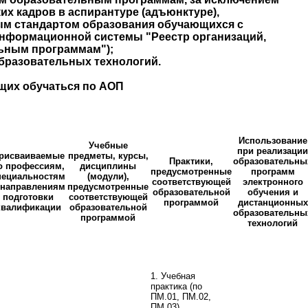
х кадров в аспирантуре (адъюнктуре),
ым стандартом образования обучающихся с
информационной системы "Реестр организаций,
ьным программам");
бразовательных технологий.
щих обучаться по АОП
Использование
Учебные
при реализации
рисваиваемые
предметы, курсы,
Практики,
образовательны
о профессиям,
дисциплины
предусмотренные
программ
пециальностям
(модули),
соответствующей
электронного
 направлениям
предусмотренные
образовательной
обучения и
подготовки
соответствующей
программой
дистанционных
квалификации
образовательной
образовательны
программой
технологий
1. Учебная
практика (по
ПМ.01, ПМ.02,
ПМ.03)