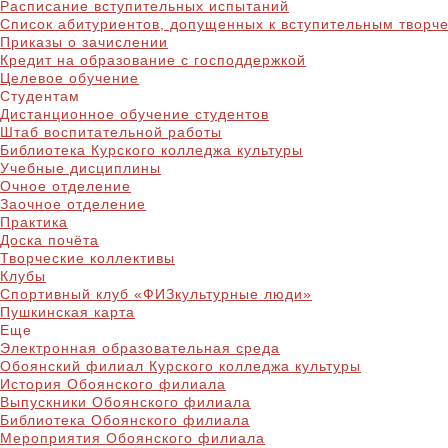
Расписание вступительных испытаний
Список абитуриентов, допущенных к вступительным творч
Приказы о зачислении
Кредит на образование с господдержкой
Целевое обучение
Студентам
Дистанционное обучение студентов
Штаб воспитательной работы
Библиотека Курского колледжа культуры
Учебные дисциплины
Очное отделение
Заочное отделение
Практика
Доска почёта
Творческие коллективы
Клубы
Спортивный клуб «ФИЗкультурные люди»
Пушкинская карта
Еще
Электронная образовательная среда
Обоянский филиал Курского колледжа культуры
История Обоянского филиала
Выпускники Обоянского филиала
Библиотека Обоянского филиала
Мероприятия Обоянского филиала