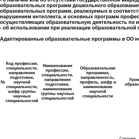
образовательных программ дошкольного образования, 
образовательных программ, реализуемых в соответс
нарушением интеллекта, и основных программ профес
осуществляющих образовательную деятельность по 
- об использовании при реализации образовательной
Адаптированные образовательные программы в ОО не 
Код профессии,
Наименование
специальности,
Образовательная
профессии,
направления
программа,
специальности,
подготовки,
направленность,
направления
Уров
№
научной
профиль, шифр и
подготовки,
образо
специальности,
наименование
наименование
шифр группы
научной
группы научных
научных
специальности
специальностей
специальностей
Среднее