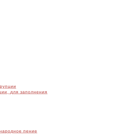
ррупции
ции, для заполнения
народное пение