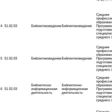
Среднее
професси
образован
4
51.02.03
Библиотековедение
Библиотековедение
Программ
подготовк
специалис
среднего 
Среднее
професси
образован
5
51.02.03
Библиотековедение
Библиотековедение
Программ
подготовк
специалис
среднего 
Среднее
професси
Библиотечно-
Библиотечно-
образован
6
51.02.03
информационная
информационная
Программ
деятельность
деятельность
подготовк
специалис
среднего 
Среднее