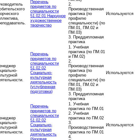
Перечень
уководитель
2.
предметов по
юбительского
Производственная
специальности
ворческого
практика (по
Используются
51.02.01 Народное
оллектива,
профилю
художественное
реподаватель.
специальности) (по
творчество
ПМ.01, ПМ.02 и
ПМ.03)
3. Преддипломная
практика
1. Учебная
практика (по ПМ.01
Перечень
и ПМ.02)
предметов по
2.
специальности
енеджер
Производственная
51.02.02
оциально-
практика (по
Социально-
Используются
ультурной
профилю
культурная
еятельности.
специальности) (по
деятельность
ПМ.01, ПМ.02 и
(углубленная
ПМ.03)
подготовка)
3. Преддипломная
практика
1. Учебная
Перечень
практика по ПМ.01
предметов по
2. Учебная
специальности
енеджер
практика по ПМ.02
51.02.02
оциально-
3.
Социально-
Используются
ультурной
Производственная
культурная
еятельности.
практика по ПМ.01
деятельность
4.
(базовая