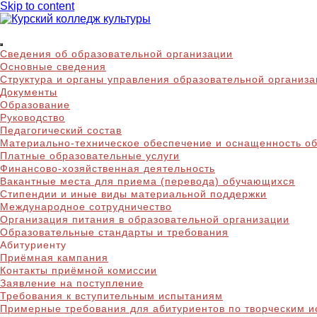
Skip to content
Курский колледж куль
Сведения об образовательной организации
Основные сведения
Структура и органы управления образовательной организ
Документы
Образование
Руководство
Педагогический состав
Материально-техническое обеспечение и оснащенность об
Платные образовательные услуги
Финансово-хозяйственная деятельность
Вакантные места для приема (перевода) обучающихся
Стипендии и иные виды материальной поддержки
Международное сотрудничество
Организация питания в образовательной организации
Образовательные стандарты и требования
Абитуриенту
Приёмная кампания
Контакты приёмной комиссии
Заявление на поступление
Требования к вступительным испытаниям
Примерные требования для абитуриентов по творческим 