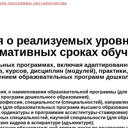
ции программы наставничества
 о реализуемых уровн
рмативных сроках обу
ьных программах, включая адаптированн
в, курсов, дисциплин (модулей), практик
ением образовательных программ дошколь
ния, о наименовании образовательной программы (дл
х программ дошкольного образования);
профессии, специальности (специальностей), направле
и (для образовательных программ высшего образован
 ординатуры и программам ассистентуры-стажировки)
чных специальностей, научной специальности (для об
ких кадров в аспирантуре (адъюнктуре);
редитации образовательной деятельности по реализуе