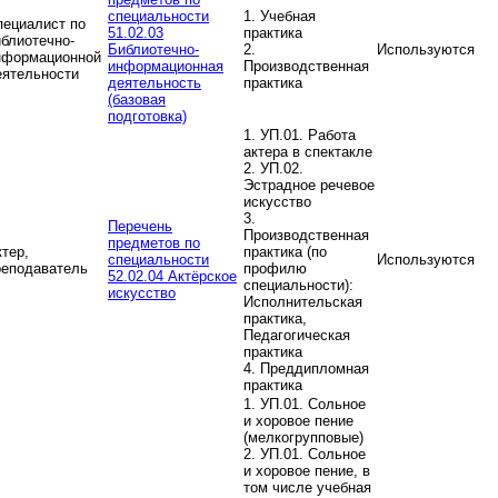
специальности
1. Учебная
пециалист по
51.02.03
практика
иблиотечно-
Библиотечно-
2.
Используются
нформационной
информационная
Производственная
еятельности
деятельность
практика
(базовая
подготовка)
1. УП.01. Работа
актера в спектакле
2. УП.02.
Эстрадное речевое
искусство
3.
Перечень
Производственная
предметов по
тер,
практика (по
специальности
Используются
реподаватель
профилю
52.02.04 Актёрское
специальности):
искусство
Исполнительская
практика,
Педагогическая
практика
4. Преддипломная
практика
1. УП.01. Сольное
и хоровое пение
(мелкогрупповые)
2. УП.01. Сольное
и хоровое пение, в
том числе учебная