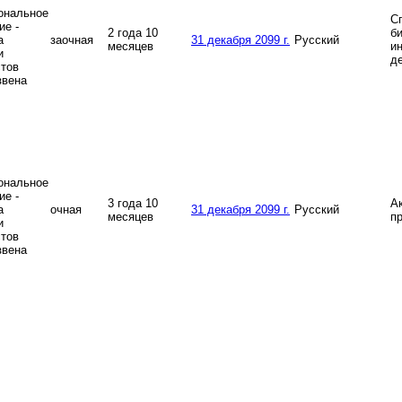
ональное
С
ие -
2 года 10
б
а
заочная
31 декабря 2099 г.
Русский
месяцев
и
и
д
тов
звена
ональное
ие -
3 года 10
Ак
а
очная
31 декабря 2099 г.
Русский
месяцев
п
и
тов
звена