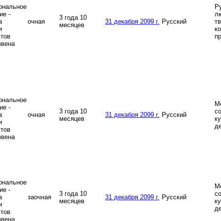
ональное
Р
ие -
л
3 года 10
а
очная
31 декабря 2099 г.
Русский
т
месяцев
и
к
тов
п
звена
ональное
М
ие -
3 года 10
с
а
очная
31 декабря 2099 г.
Русский
месяцев
к
и
д
тов
звена
ональное
М
ие -
3 года 10
с
а
заочная
31 декабря 2099 г.
Русский
месяцев
к
и
д
тов
звена