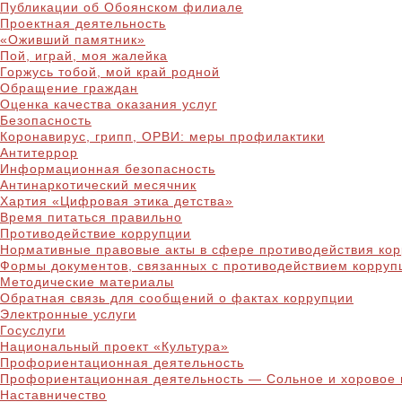
Публикации об Обоянском филиале
Проектная деятельность
«Оживший памятник»
Пой, играй, моя жалейка
Горжусь тобой, мой край родной
Обращение граждан
Оценка качества оказания услуг
Безопасность
Коронавирус, грипп, ОРВИ: меры профилактики
Антитеррор
Информационная безопасность
Антинаркотический месячник
Хартия «Цифровая этика детства»
Время питаться правильно
Противодействие коррупции
Нормативные правовые акты в сфере противодействия ко
Формы документов, связанных с противодействием корруп
Методические материалы
Обратная связь для сообщений о фактах коррупции
Электронные услуги
Госуслуги
Национальный проект «Культура»
Профориентационная деятельность
Профориентационная деятельность — Сольное и хоровое 
Наставничество