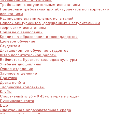
Заявление на поступление
Требования к вступительным испытаниям
Примерные требования для абитуриентов по творческим
испытаниям
Расписание вступительных испытаний
Список абитуриентов, допущенных к вступительным
творческим испытаниям
Приказы о зачислении
Кредит на образование с господдержкой
Целевое обучение
Студентам
Дистанционное обучение студентов
Штаб воспитательной работы
Библиотека Курского колледжа культуры
Учебные дисциплины
Очное отделение
Заочное отделение
Практика
Доска почёта
Творческие коллективы
Клубы
Спортивный клуб «ФИЗкультурные люди»
Пушкинская карта
Еще
Электронная образовательная среда