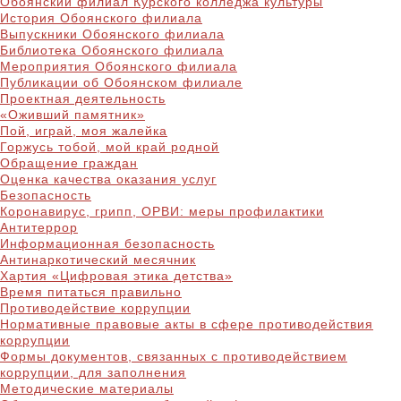
Обоянский филиал Курского колледжа культуры
История Обоянского филиала
Выпускники Обоянского филиала
Библиотека Обоянского филиала
Мероприятия Обоянского филиала
Публикации об Обоянском филиале
Проектная деятельность
«Оживший памятник»
Пой, играй, моя жалейка
Горжусь тобой, мой край родной
Обращение граждан
Оценка качества оказания услуг
Безопасность
Коронавирус, грипп, ОРВИ: меры профилактики
Антитеррор
Информационная безопасность
Антинаркотический месячник
Хартия «Цифровая этика детства»
Время питаться правильно
Противодействие коррупции
Нормативные правовые акты в сфере противодействия
коррупции
Формы документов, связанных с противодействием
коррупции, для заполнения
Методические материалы