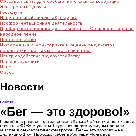
Обратная связь для сообщений о фактах коррупции
Электронные услуги
Госуслуги
Национальный проект «Культура»
Профориентационная деятельность
Профориентационная деятельность — Сольное и хоровое
народное пение
Наставничество
Информация о мониторинге и оценке результатов
реализации программы наставничества
Центр содействия трудоустройству
Наши выпускники
Иное
Опрос
Новости
Новости
«Бег — это здорово!»
8 октября в рамках Года здоровья в Курской области и реализации
проекта «ЗОЖ» студенты 1 курса колледжа культуры приняли
участие в легкоатлетическом кроссе «Бег — это здорово!» на
дистанцию 1 км. Проходил забег в Урочище Моква под