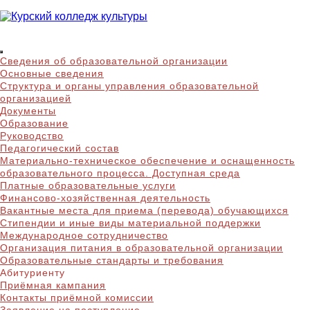
Skip
to
content
Курский колледж
Сведения об образовательной организации
культуры
Основные сведения
Структура и органы управления образовательной
организацией
Документы
Образование
Руководство
Педагогический состав
Материально-техническое обеспечение и оснащенность
образовательного процесса. Доступная среда
Платные образовательные услуги
Финансово-хозяйственная деятельность
Вакантные места для приема (перевода) обучающихся
Стипендии и иные виды материальной поддержки
Международное сотрудничество
Организация питания в образовательной организации
Образовательные стандарты и требования
Абитуриенту
Приёмная кампания
Контакты приёмной комиссии