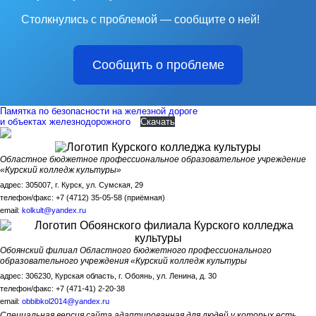
Столкнулись с проблемой — сообщите о ней!
Сообщить о проблеме
Памятка по безопасности на железной дороге
и объектах железнодорожного
Скачать
Областное бюджетное профессиональное образовательное учреждение
«Курский колледж культуры»
адрес: 305007, г. Курск, ул. Сумская, 29
телефон/факс: +7 (4712) 35-05-58 (приёмная)
email:
kolkult@yandex.ru
Обоянский филиал Областного бюджетного профессионального
образовательного учреждения «Курский колледж культуры
адрес: 306230, Курская область, г. Обоянь, ул. Ленина, д. 30
телефон/факс: +7 (471-41) 2-20-38
email:
obbibkol2014@yandex.ru
Специальная версия сайта адаптированная для людей у которых есть