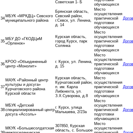
Советская 1- Б
обучающихся
Место
Брянская область,
осуществления
МБУК «МРКДЦ» Севского
Севский район,
34
практической
Дого
муниципального района
г.Севск, ул. Ленина,
подготовки
д. 14
обучающихся
Место
Курская область,
осуществления
МБУ ДО «ГКОДЦиМ
35
город Курск, парк
практической
Дого
«Орленок»
Солянка
подготовки
обучающихся
Место
осуществления
КРОО «Объединенный
г. Курск, ул. Ленина,
36
практической
Дого
центр «Монолит»
д. 15
подготовки
обучающихся
Курская область,
Место
МАУК «Районный центр
Курчатовский район,
осуществления
культуры и досуга»
37
п. им. Карла
практической
Дого
Курчатовского района
Либкнехта, ул.
подготовки
Курской области
З.Х.Суворова, д.8
обучающихся
Место
МБУК «Детский
осуществления
г. Курск, улица
38
специализированный центр
практической
Дого
Малышева, 2/23а
досуга «Ассоль»
подготовки
обучающихся
Место
307850, Курская
МКУК «Большесолдатская
осуществления
область, с. Большое
39
межпоселенческая
практической
Дого