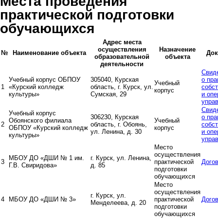
Места проведения
практической подготовки
обучающихся
Адрес места
осуществления
Назначение
№
Наименование объекта
До
образовательной
объекта
деятельности
Свид
Учебный корпус ОБПОУ
305040, Курская
о пра
Учебный
1
«Курский колледж
область, г. Курск, ул.
собс
корпус
культуры»
Сумская, 29
и оп
упра
Свид
Учебный корпус
306230, Курская
о пра
Обоянского филиала
Учебный
2
область, г. Обоянь,
собс
ОБПОУ «Курский колледж
корпус
ул. Ленина, д. 30
и оп
культуры»
упра
Место
осуществления
МБОУ ДО «ДШИ № 1 им.
г. Курск, ул. Ленина,
3
практической
Дого
Г.В. Свиридова»
д. 85
подготовки
обучающихся
Место
осуществления
г. Курск, ул.
4
МБОУ ДО «ДШИ № 3»
практической
Дого
Менделеева, д. 20
подготовки
обучающихся