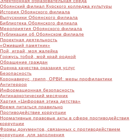
Электронная образовательная среда
Обоянский филиал Курского колледжа культуры
История Обоянского филиала
Выпускники Обоянского филиала
Библиотека Обоянского филиала
Мероприятия Обоянского филиала
Публикации об Обоянском филиале
Проектная деятельность
«Оживший памятник»
Пой, играй, моя жалейка
Горжусь тобой, мой край родной
Обращение граждан
Оценка качества оказания услуг
Безопасность
Коронавирус, грипп, ОРВИ: меры профилактики
Антитеррор
Информационная безопасность
Антинаркотический месячник
Хартия «Цифровая этика детства»
Время питаться правильно
Противодействие коррупции
Нормативные правовые акты в сфере противодействия
коррупции
Формы документов, связанных с противодействием
коррупции, для заполнения