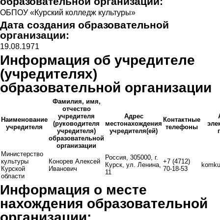
образовательной организации:
ОБПОУ «Курский колледж культуры»
Дата создания образовательной
организации:
19.08.1971
Информация об учредителе
(учредителях)
образовательной организации​
Фамилия, имя,
отчество
учредителя
Адрес
Наименование
Контактные
(руководителя
местонахождения
эле
учредителя
телефоны
учредителя)
учредителя(ей)
образовательной
организации
Министерство
Россия, 305000, г.
культуры
Конорев Алексей
+7 (4712)
Курск, ул. Ленина,
komku
Курской
Иванович
70-18-53
11
области
Информация о месте
нахождения образовательной
организации: