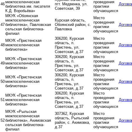
межпоселенческая
проведения
46
пгт. Медвенка, ул.
Догово
библиотека им. писателя
практики
Советская, 39
К.Д. Воробьёва»
обучающихся
МКУК «Обоянская
Место
межпоселенческая
Курская область,
проведения
47
библиотека», Павловская
Обоянский район, с.
Догово
практики
сельская библиотека-
Павловка
обучающихся
филиал
306200, Курская
Место
МКУК «Пристенская
область, п.
проведения
48
межпоселенческая
Догово
Пристень, ул.
практики
библиотека»
Советская, д.37
обучающихся
306200, Курская
Место
МКУК «Пристенская
область, п.
проведения
49
межпоселенческая
Догово
Пристень, ул.
практики
библиотека»
Советская, д.37
обучающихся
306200, Курская
Место
МКУК «Пристенская
область, п.
проведения
50
межпоселенческая
Догово
Пристень, ул.
практики
библиотека»
Советская, д.37
обучающихся
306200, Курская
Место
МКУК «Пристенская
область, п.
проведения
51
межпоселенческая
Догово
Пристень, ул.
практики
библиотека»
Советская, д.37
обучающихся
МКУК «Рыльская
307362, Курская
Место
межпоселенческая
область, Рыльский
проведения
52
библиотека», Акимовская
Догово
район, с. Акимовка,
практики
сельская библиотека-
д.37
обучающихся
филиал