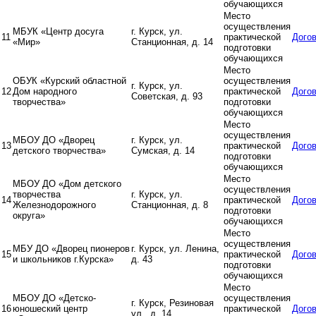
обучающихся
Место
осуществления
МБУК «Центр досуга
г. Курск, ул.
11
практической
Дого
«Мир»
Станционная, д. 14
подготовки
обучающихся
Место
ОБУК «Курский областной
осуществления
г. Курск, ул.
12
Дом народного
практической
Дого
Советская, д. 93
творчества»
подготовки
обучающихся
Место
осуществления
МБОУ ДО «Дворец
г. Курск, ул.
13
практической
Дого
детского творчества»
Сумская, д. 14
подготовки
обучающихся
Место
МБОУ ДО «Дом детского
осуществления
творчества
г. Курск, ул.
14
практической
Дого
Железнодорожного
Станционная, д. 8
подготовки
округа»
обучающихся
Место
осуществления
МБУ ДО «Дворец пионеров
г. Курск, ул. Ленина,
15
практической
Дого
и школьников г.Курска»
д. 43
подготовки
обучающихся
Место
МБОУ ДО «Детско-
осуществления
г. Курск, Резиновая
16
юношеский центр
практической
Дого
ул., д. 14