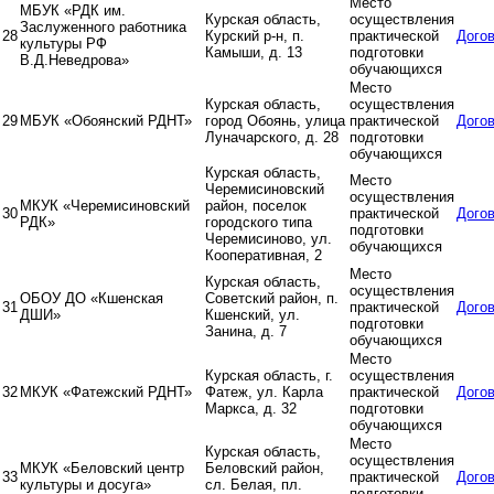
Место
МБУК «РДК им.
Курская область,
осуществления
Заслуженного работника
28
Курский р-н, п.
практической
Дого
культуры РФ
Камыши, д. 13
подготовки
В.Д.Неведрова»
обучающихся
Место
Курская область,
осуществления
29
МБУК «Обоянский РДНТ»
город Обоянь, улица
практической
Дого
Луначарского, д. 28
подготовки
обучающихся
Курская область,
Место
Черемисиновский
осуществления
МКУК «Черемисиновский
район, поселок
30
практической
Дого
РДК»
городского типа
подготовки
Черемисиново, ул.
обучающихся
Кооперативная, 2
Место
Курская область,
осуществления
ОБОУ ДО «Кшенская
Советский район, п.
31
практической
Дого
ДШИ»
Кшенский, ул.
подготовки
Занина, д. 7
обучающихся
Место
Курская область, г.
осуществления
32
МКУК «Фатежский РДНТ»
Фатеж, ул. Карла
практической
Дого
Маркса, д. 32
подготовки
обучающихся
Место
Курская область,
осуществления
МКУК «Беловский центр
Беловский район,
33
практической
Дого
культуры и досуга»
сл. Белая, пл.
подготовки