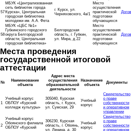
МБУК «Централизованная
Место
сеть библиотек города
осуществления
г. Курск, ул.
57
Курска», Центральная
практической
Дого
Черняховского, 4а/1
городская библиотека
подготовки
молодежи им. А.А. Фета
обучающихся
МБУК «ЦБС №1»
Место
Губкинского городского
Белгородская
осуществления
58
округа Белгородской
область, г. Губкин,
практической
Дого
области, Центральная
ул. Мира, д.22
подготовки
городская библиотека»
обучающихся
Места проведения
государственной итоговой
аттестации
Адрес места
Наименование
осуществления
Назначение
№
Документы
объекта
образовательной
объекта
деятельности
Свидетельство
Учебный корпус
305040, Курская
о праве
Учебный
1
ОБПОУ «Курский
область, г. Курск,
собственности
корпус
колледж культуры»
ул. Сумская, 29
и оперативном
управлении
Свидетельство
Учебный корпус
306230, Курская
о праве
Обоянского филиала
Учебный
2
область, г. Обоянь,
собственности
ОБПОУ «Курский
корпус
ул. Ленина, д. 30
и оперативном