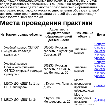
реализации образовательных программ, в связи с отсутствием
среди указанных в приложении к лицензии на осуществление
образовательной деятельности образовательной организации
программ, включающих места осуществления образовательной
деятельности при использовании сетевой формы реализации
образовательных программ
Места проведения практики
Адрес места
осуществления
Назначение
№
Наименование объекта
Доку
образовательной
объекта
деятельности
Свидет
Учебный корпус ОБПОУ
305040, Курская
о прав
Учебный
1
«Курский колледж
область, г. Курск, ул.
собств
корпус
культуры»
Сумская, 29
и опер
управл
Свидет
Учебный корпус
306230, Курская
о прав
Обоянского филиала
Учебный
2
область, г. Обоянь,
собств
ОБПОУ «Курский колледж
корпус
ул. Ленина, д. 30
и опер
культуры»
управл
Место
МБОУ ДО «ДШИ № 1 им.
г. Курск, ул. Ленина,
проведения
3
Догово
Г.В. Свиридова»
д. 85
практики
обучающихся
Место
г. Курск, ул.
проведения
4
МБОУ ДО «ДШИ № 3»
Догово
Менделеева, д. 20
практики