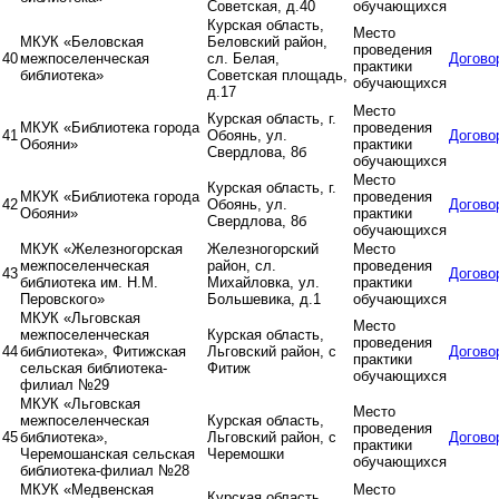
Советская, д.40
обучающихся
Курская область,
Место
МКУК «Беловская
Беловский район,
проведения
40
межпоселенческая
сл. Белая,
Догово
практики
библиотека»
Советская площадь,
обучающихся
д.17
Место
Курская область, г.
МКУК «Библиотека города
проведения
41
Обоянь, ул.
Догово
Обояни»
практики
Свердлова, 8б
обучающихся
Место
Курская область, г.
МКУК «Библиотека города
проведения
42
Обоянь, ул.
Догово
Обояни»
практики
Свердлова, 8б
обучающихся
МКУК «Железногорская
Железногорский
Место
межпоселенческая
район, сл.
проведения
43
Догово
библиотека им. Н.М.
Михайловка, ул.
практики
Перовского»
Большевика, д.1
обучающихся
МКУК «Льговская
Место
межпоселенческая
Курская область,
проведения
44
библиотека», Фитижская
Льговский район, с
Догово
практики
сельская библиотека-
Фитиж
обучающихся
филиал №29
МКУК «Льговская
Место
межпоселенческая
Курская область,
проведения
45
библиотека»,
Льговский район, с
Догово
практики
Черемошанская сельская
Черемошки
обучающихся
библиотека-филиал №28
МКУК «Медвенская
Место
Курская область,