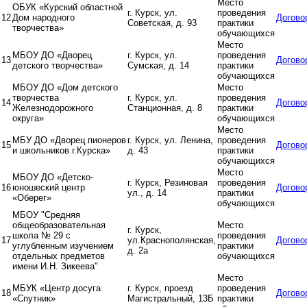
Место
ОБУК «Курский областной
г. Курск, ул.
проведения
12
Дом народного
Догово
Советская, д. 93
практики
творчества»
обучающихся
Место
МБОУ ДО «Дворец
г. Курск, ул.
проведения
13
Догово
детского творчества»
Сумская, д. 14
практики
обучающихся
МБОУ ДО «Дом детского
Место
творчества
г. Курск, ул.
проведения
14
Догово
Железнодорожного
Станционная, д. 8
практики
округа»
обучающихся
Место
МБУ ДО «Дворец пионеров
г. Курск, ул. Ленина,
проведения
15
Догово
и школьников г.Курска»
д. 43
практики
обучающихся
Место
МБОУ ДО «Детско-
г. Курск, Резиновая
проведения
16
юношеский центр
Догово
ул., д. 14
практики
«Оберег»
обучающихся
МБОУ "Средняя
общеобразовательная
Место
г. Курск,
школа № 29 с
проведения
17
ул.Краснополянская,
Догово
углубленным изучением
практики
д. 2а
отдельных предметов
обучающихся
имени И.Н. Зикеева"
Место
МБУК «Центр досуга
г. Курск, проезд
проведения
18
Догово
«Спутник»
Магистральный, 13Б
практики