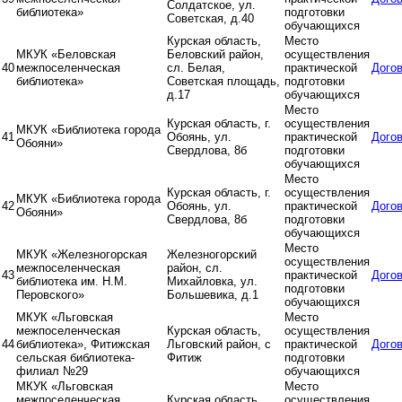
Солдатское, ул.
библиотека»
подготовки
Советская, д.40
обучающихся
Курская область,
Место
МКУК «Беловская
Беловский район,
осуществления
40
межпоселенческая
сл. Белая,
практической
Дого
библиотека»
Советская площадь,
подготовки
д.17
обучающихся
Место
Курская область, г.
осуществления
МКУК «Библиотека города
41
Обоянь, ул.
практической
Дого
Обояни»
Свердлова, 8б
подготовки
обучающихся
Место
Курская область, г.
осуществления
МКУК «Библиотека города
42
Обоянь, ул.
практической
Дого
Обояни»
Свердлова, 8б
подготовки
обучающихся
Место
МКУК «Железногорская
Железногорский
осуществления
межпоселенческая
район, сл.
43
практической
Дого
библиотека им. Н.М.
Михайловка, ул.
подготовки
Перовского»
Большевика, д.1
обучающихся
МКУК «Льговская
Место
межпоселенческая
Курская область,
осуществления
44
библиотека», Фитижская
Льговский район, с
практической
Дого
сельская библиотека-
Фитиж
подготовки
филиал №29
обучающихся
МКУК «Льговская
Место
межпоселенческая
Курская область,
осуществления