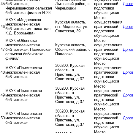
45
библиотека»,
Льговский район, с
практической
Дого
Черемошанская сельская
Черемошки
подготовки
библиотека-филиал №28
обучающихся
Место
МКУК «Медвенская
Курская область,
осуществления
межпоселенческая
46
пгт. Медвенка, ул.
практической
Дого
библиотека им. писателя
Советская, 39
подготовки
К.Д. Воробьёва»
обучающихся
МКУК «Обоянская
Место
межпоселенческая
Курская область,
осуществления
47
библиотека», Павловская
Обоянский район, с.
практической
Дого
сельская библиотека-
Павловка
подготовки
филиал
обучающихся
Место
306200, Курская
МКУК «Пристенская
осуществления
область, п.
48
межпоселенческая
практической
Дого
Пристень, ул.
библиотека»
подготовки
Советская, д.37
обучающихся
Место
306200, Курская
МКУК «Пристенская
осуществления
область, п.
49
межпоселенческая
практической
Дого
Пристень, ул.
библиотека»
подготовки
Советская, д.37
обучающихся
Место
306200, Курская
МКУК «Пристенская
осуществления
область, п.
50
межпоселенческая
практической
Дого
Пристень, ул.
библиотека»
подготовки
Советская, д.37
обучающихся
Место