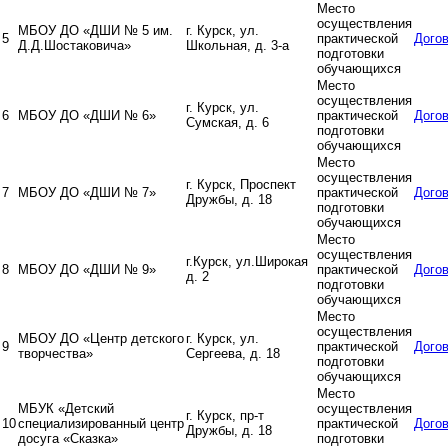
Место
осуществления
МБОУ ДО «ДШИ № 5 им.
г. Курск, ул.
5
практической
Дого
Д.Д.Шостаковича»
Школьная, д. 3-а
подготовки
обучающихся
Место
осуществления
г. Курск, ул.
6
МБОУ ДО «ДШИ № 6»
практической
Дого
Сумская, д. 6
подготовки
обучающихся
Место
осуществления
г. Курск, Проспект
7
МБОУ ДО «ДШИ № 7»
практической
Дого
Дружбы, д. 18
подготовки
обучающихся
Место
осуществления
г.Курск, ул.Широкая
8
МБОУ ДО «ДШИ № 9»
практической
Дого
д. 2
подготовки
обучающихся
Место
осуществления
МБОУ ДО «Центр детского
г. Курск, ул.
9
практической
Дого
творчества»
Сергеева, д. 18
подготовки
обучающихся
Место
МБУК «Детский
осуществления
г. Курск, пр-т
10
специализированный центр
практической
Дого
Дружбы, д. 18
досуга «Сказка»
подготовки