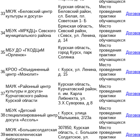
обучающихся
Курская область,
Место
МКУК «Беловский центр
Беловский район,
проведения
33
Догово
культуры и досуга»
сл. Белая, пл.
практики
Советская 1- Б
обучающихся
Брянская область,
Место
МБУК «МРКДЦ» Севского
Севский район,
проведения
34
Догово
муниципального района
г.Севск, ул. Ленина,
практики
д. 14
обучающихся
Место
Курская область,
МБУ ДО «ГКОДЦиМ
проведения
35
город Курск, парк
Догово
«Орленок»
практики
Солянка
обучающихся
Место
КРОО «Объединенный
г. Курск, ул. Ленина,
проведения
36
Догово
центр «Монолит»
д. 15
практики
обучающихся
Курская область,
МАУК «Районный центр
Место
Курчатовский район,
культуры и досуга»
проведения
37
п. им. Карла
Догово
Курчатовского района
практики
Либкнехта, ул.
Курской области
обучающихся
З.Х.Суворова, д.8
Место
МБУК «Детский
г. Курск, улица
проведения
38
специализированный центр
Догово
Малышева, 2/23а
практики
досуга «Ассоль»
обучающихся
307850, Курская
Место
МКУК «Большесолдатская
область, с. Большое
проведения
39
межпоселенческая
Догово
Солдатское, ул.
практики
библиотека»