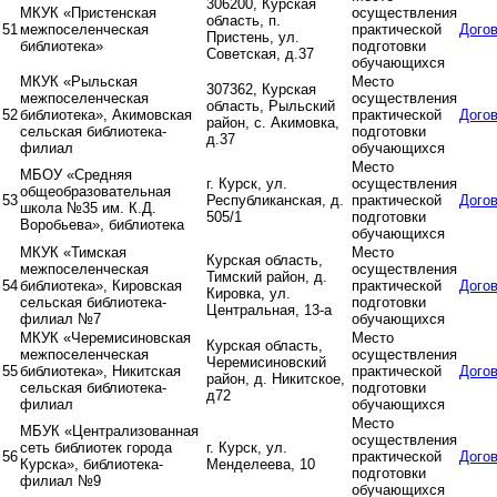
306200, Курская
МКУК «Пристенская
осуществления
область, п.
51
межпоселенческая
практической
Дого
Пристень, ул.
библиотека»
подготовки
Советская, д.37
обучающихся
МКУК «Рыльская
Место
307362, Курская
межпоселенческая
осуществления
область, Рыльский
52
библиотека», Акимовская
практической
Дого
район, с. Акимовка,
сельская библиотека-
подготовки
д.37
филиал
обучающихся
Место
МБОУ «Средняя
г. Курск, ул.
осуществления
общеобразовательная
53
Республиканская, д.
практической
Дого
школа №35 им. К.Д.
505/1
подготовки
Воробьева», библиотека
обучающихся
МКУК «Тимская
Место
Курская область,
межпоселенческая
осуществления
Тимский район, д.
54
библиотека», Кировская
практической
Дого
Кировка, ул.
сельская библиотека-
подготовки
Центральная, 13-а
филиал №7
обучающихся
МКУК «Черемисиновская
Место
Курская область,
межпоселенческая
осуществления
Черемисиновский
55
библиотека», Никитская
практической
Дого
район, д. Никитское,
сельская библиотека-
подготовки
д72
филиал
обучающихся
Место
МБУК «Централизованная
осуществления
сеть библиотек города
г. Курск, ул.
56
практической
Дого
Курска», библиотека-
Менделеева, 10
подготовки
филиал №9
обучающихся