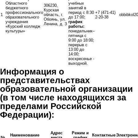
Областного
учебных
306230,
бюджетного
занятий в
Курская
профессионального
период с 8:30
+7 (471-41)
1
область, г.
obbibkol2
образовательного
до 17:00;
2-20-38
Обоянь, ул.
учреждения
график
Ленина, д. 3
«Курский колледж
работы:
культуры»
понедельник–
пятница с
9:00 до 18:00;
перерыв с
13:00 до
14:00;
воскресенье -
выходной.
Информация о
представительствах
образовательной организации
(в том числе находящихся за
пределами Российской
Федерации):
Адрес
Режим и
Наименование
Контактные
Электронн
№
места
график