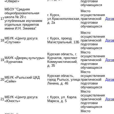
«Оберег»
подготовки
обучающихся
МБОУ "Средняя
Место
общеобразовательная
г. Курск,
осуществления
школа № 29 с
17
ул.Краснополянская,
практической
Дого
углубленным изучением
д. 2а
подготовки
отдельных предметов
обучающихся
имени И.Н. Зикеева"
Место
осуществления
МБУК «Центр досуга
г. Курск, проезд
18
практической
Дого
«Спутник»
Магистральный, 13Б
подготовки
обучающихся
Место
Курская область, г.
осуществления
МАУК «Дворец культуры»
Курчатов, проспект
19
практической
Дого
г.Курчатова
Коммунистический,
подготовки
д. 35
обучающихся
Место
Курская область,
осуществления
МБУК «Рыльский ЦКД
20
город Рыльск, улица
практической
Дого
«Сейм»
Ленина, д. 46
подготовки
обучающихся
Место
осуществления
МБУК «Центр досуга
г. Курск, ул. Карла
21
практической
Дого
«Юность»
Маркса, д. 5
подготовки
обучающихся
Место