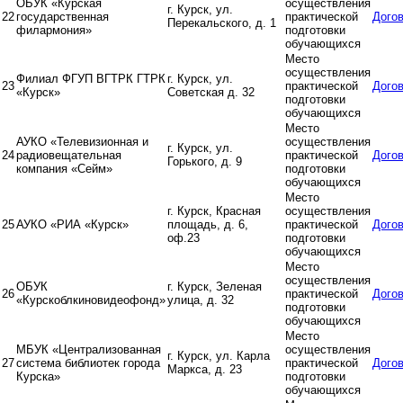
ОБУК «Курская
осуществления
г. Курск, ул.
22
государственная
практической
Дого
Перекальского, д. 1
филармония»
подготовки
обучающихся
Место
осуществления
Филиал ФГУП ВГТРК ГТРК
г. Курск, ул.
23
практической
Дого
«Курск»
Советская д. 32
подготовки
обучающихся
Место
АУКО «Телевизионная и
осуществления
г. Курск, ул.
24
радиовещательная
практической
Дого
Горького, д. 9
компания «Сейм»
подготовки
обучающихся
Место
г. Курск, Красная
осуществления
25
АУКО «РИА «Курск»
площадь, д. 6,
практической
Дого
оф.23
подготовки
обучающихся
Место
осуществления
ОБУК
г. Курск, Зеленая
26
практической
Дого
«Курскоблкиновидеофонд»
улица, д. 32
подготовки
обучающихся
Место
МБУК «Централизованная
осуществления
г. Курск, ул. Карла
27
система библиотек города
практической
Дого
Маркса, д. 23
Курска»
подготовки
обучающихся