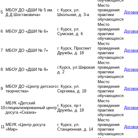
обучающихся
Место
МБОУ ДО «ДШИ № 5 им.
г. Курск, ул.
проведения
5
Догово
Д.Д.Шостаковича»
Школьная, д. 3-а
практики
обучающихся
Место
г. Курск, ул.
проведения
6
МБОУ ДО «ДШИ № 6»
Догово
Сумская, д. 6
практики
обучающихся
Место
г. Курск, Проспект
проведения
7
МБОУ ДО «ДШИ № 7»
Догово
Дружбы, д. 18
практики
обучающихся
Место
г.Курск, ул.Широкая
проведения
8
МБОУ ДО «ДШИ № 9»
Догово
д. 2
практики
обучающихся
Место
МБОУ ДО «Центр детского
г. Курск, ул.
проведения
9
Догово
творчества»
Сергеева, д. 18
практики
обучающихся
Место
МБУК «Детский
г. Курск, пр-т
проведения
10
специализированный центр
Догово
Дружбы, д. 18
практики
досуга «Сказка»
обучающихся
Место
МБУК «Центр досуга
г. Курск, ул.
проведения
11
Догово
«Мир»
Станционная, д. 14
практики
обучающихся