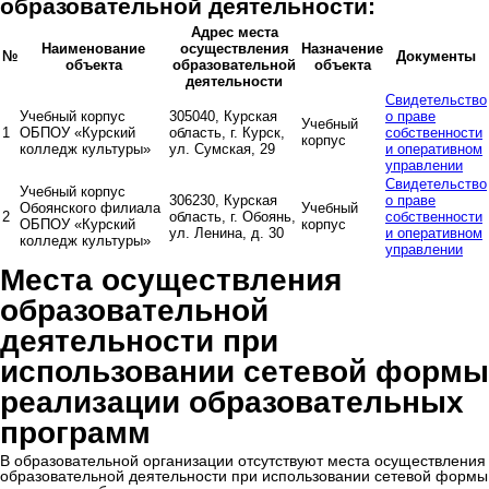
образовательной деятельности:
Адрес места
Наименование
осуществления
Назначение
№
Документы
объекта
образовательной
объекта
деятельности
Свидетельство
Учебный корпус
305040, Курская
о праве
Учебный
1
ОБПОУ «Курский
область, г. Курск,
собственности
корпус
колледж культуры»
ул. Сумская, 29
и оперативном
управлении
Свидетельство
Учебный корпус
306230, Курская
о праве
Обоянского филиала
Учебный
2
область, г. Обоянь,
собственности
ОБПОУ «Курский
корпус
ул. Ленина, д. 30
и оперативном
колледж культуры»
управлении
Места осуществления
образовательной
деятельности при
использовании сетевой формы
реализации образовательных
программ
В образовательной организации отсутствуют места осуществления
образовательной деятельности при использовании сетевой формы