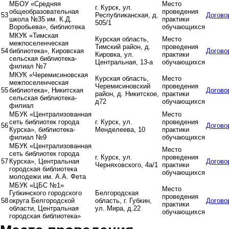
МБОУ «Средняя
Место
г. Курск, ул.
общеобразовательная
проведения
53
Республиканская, д.
Догово
школа №35 им. К.Д.
практики
505/1
Воробьева», библиотека
обучающихся
МКУК «Тимская
Курская область,
Место
межпоселенческая
Тимский район, д.
проведения
54
библиотека», Кировская
Догово
Кировка, ул.
практики
сельская библиотека-
Центральная, 13-а
обучающихся
филиал №7
МКУК «Черемисиновская
Курская область,
Место
межпоселенческая
Черемисиновский
проведения
55
библиотека», Никитская
Догово
район, д. Никитское,
практики
сельская библиотека-
д72
обучающихся
филиал
МБУК «Централизованная
Место
сеть библиотек города
г. Курск, ул.
проведения
56
Догово
Курска», библиотека-
Менделеева, 10
практики
филиал №9
обучающихся
МБУК «Централизованная
Место
сеть библиотек города
г. Курск, ул.
проведения
57
Курска», Центральная
Догово
Черняховского, 4а/1
практики
городская библиотека
обучающихся
молодежи им. А.А. Фета
МБУК «ЦБС №1»
Место
Губкинского городского
Белгородская
проведения
58
округа Белгородской
область, г. Губкин,
Догово
практики
области, Центральная
ул. Мира, д.22
обучающихся
городская библиотека»