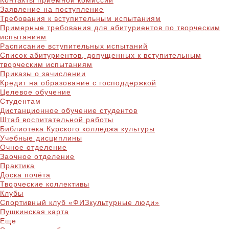
Контакты приёмной комиссии
Заявление на поступление
Требования к вступительным испытаниям
Примерные требования для абитуриентов по творческим
испытаниям
Расписание вступительных испытаний
Список абитуриентов, допущенных к вступительным
творческим испытаниям
Приказы о зачислении
Кредит на образование с господдержкой
Целевое обучение
Студентам
Дистанционное обучение студентов
Штаб воспитательной работы
Библиотека Курского колледжа культуры
Учебные дисциплины
Очное отделение
Заочное отделение
Практика
Доска почёта
Творческие коллективы
Клубы
Спортивный клуб «ФИЗкультурные люди»
Пушкинская карта
Еще