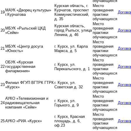
обучающихся
Курская область, г.
Место
МАУК «Дворец культуры»
Курчатов, проспект
проведения
19
Догово
г.Курчатова
Коммунистический,
практики
д. 35
обучающихся
Место
Курская область,
МБУК «Рыльский ЦКД
проведения
20
город Рыльск, улица
Догово
«Сейм»
практики
Ленина, д. 46
обучающихся
Место
МБУК «Центр досуга
г. Курск, ул. Карла
проведения
21
Догово
«Юность»
Маркса, д. 5
практики
обучающихся
Место
ОБУК «Курская
г. Курск, ул.
проведения
22
государственная
Догово
Перекальского, д. 1
практики
филармония»
обучающихся
Место
Филиал ФГУП ВГТРК ГТРК
г. Курск, ул.
проведения
23
Догово
«Курск»
Советская д. 32
практики
обучающихся
Место
АУКО «Телевизионная и
г. Курск, ул.
проведения
24
радиовещательная
Догово
Горького, д. 9
практики
компания «Сейм»
обучающихся
Место
г. Курск, Красная
проведения
25
АУКО «РИА «Курск»
площадь, д. 6,
Догово
практики
оф.23
обучающихся