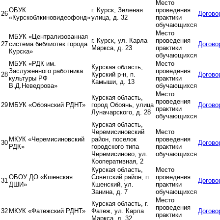
Место
ОБУК
г. Курск, Зеленая
проведения
26
Догово
«Курскоблкиновидеофонд»
улица, д. 32
практики
обучающихся
Место
МБУК «Централизованная
г. Курск, ул. Карла
проведения
27
система библиотек города
Догово
Маркса, д. 23
практики
Курска»
обучающихся
МБУК «РДК им.
Место
Курская область,
Заслуженного работника
проведения
28
Курский р-н, п.
Догово
культуры РФ
практики
Камыши, д. 13
В.Д.Неведрова»
обучающихся
Место
Курская область,
проведения
29
МБУК «Обоянский РДНТ»
город Обоянь, улица
Догово
практики
Луначарского, д. 28
обучающихся
Курская область,
Черемисиновский
Место
МКУК «Черемисиновский
район, поселок
проведения
30
Догово
РДК»
городского типа
практики
Черемисиново, ул.
обучающихся
Кооперативная, 2
Курская область,
Место
ОБОУ ДО «Кшенская
Советский район, п.
проведения
31
Догово
ДШИ»
Кшенский, ул.
практики
Занина, д. 7
обучающихся
Место
Курская область, г.
проведения
32
МКУК «Фатежский РДНТ»
Фатеж, ул. Карла
Догово
практики
Маркса, д. 32