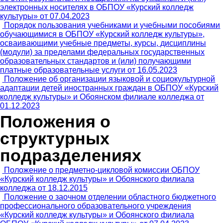
электронных носителях в ОБПОУ «Курский колледж
культуры» от 07.04.2023
Порядок пользования учебниками и учебными пособиями
обучающимися в ОБПОУ «Курский колледж культуры»,
осваивающими учебные предметы, курсы, дисциплины
(модули) за пределами федеральных государственных
образовательных стандартов и (или) получающими
платные образовательные услуги от 16.05.2023
Положение об организации языковой и социокультурной
адаптации детей иностранных граждан в ОБПОУ «Курский
колледж культуры» и Обоянском филиале колледжа от
01.12.2023
Положения о
структурных
подразделениях
Положение о предметно-цикловой комиссии ОБПОУ
«Курский колледж культуры» и Обоянского филиала
колледжа от 18.12.2015
Положение о заочном отделении областного бюджетного
профессионального образовательного учреждения
«Курский колледж культуры» и Обоянского филиала