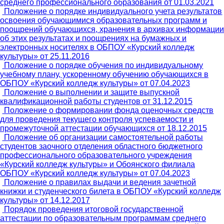
среднего профессионального образования от 01.03.2021
Положение о порядке индивидуального учета результатов
освоения обучающимися образовательных программ и
поощрений обучающихся, хранения в архивах информации
об этих результатах и поощрениях на бумажных и
электронных носителях в ОБПОУ «Курский колледж
культуры» от 25.11.2016
Положение о порядке обучения по индивидуальному
учебному плану, ускоренному обучению обучающихся в
ОБПОУ «Курский колледж культуры» от 07.04.2023
Положение о выполнении и защите выпускной
квалификационной работы студентов от 31.12.2015
Положение о формировании фонда оценочных средств
для проведения текущего контроля успеваемости и
промежуточной аттестации обучающихся от 18.12.2015
Положение об организации самостоятельной работы
студентов заочного отделения областного бюджетного
профессионального образовательного учреждения
«Курский колледж культуры» и Обоянского филиала
ОБПОУ «Курский колледж культуры» от 07.04.2023
Положение о правилах выдачи и ведения зачетной
книжки и студенческого билета в ОБПОУ «Курский колледж
культуры» от 14.12.2017
Порядок проведения итоговой государственной
аттестации по образовательным программам среднего