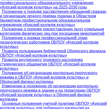
профессионального образовательного учреждения
«Курский колледж культуры» на 2025-2030 годы
Положение о порядке рассмотрения обращений граждан
и организации личного приема граждан в Областном
бюджетном профессиональном образовательном
учреждении «Курский колледж культуры»
Положение о порядке предоставления льгот отдельным
категориям физических лиц при посещении мероприятий
Положение о нормах профессиональной этики
педагогических работников ОБПОУ «Курский колледж
культуры»
Правила пользования библиотекой Обоянского филиала
ОБПОУ «Курский колледж культуры»
Правила внутреннего трудового распорядка
студенческого общежития ОБПОУ «Курский колледж
культуры»
Положение об организации контрольно-пропускного
режима в ОБПОУ «Курский колледж культуры» и
Обоянский филиал колледжа
Изменение в положение об организации контрольно-
пропускного режима в здание и на территорию ОБПОУ
«Курский колледж культуры» и Обоянский филиал
колледжа
Основные положения учетной политики ОБПОУ «Курский
колледж культуры» для публичного раскрытия на