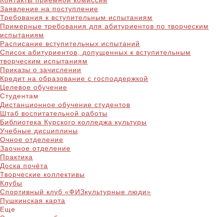
Контакты приёмной комиссии
Заявление на поступление
Требования к вступительным испытаниям
Примерные требования для абитуриентов по творческим
испытаниям
Расписание вступительных испытаний
Список абитуриентов, допущенных к вступительным
творческим испытаниям
Приказы о зачислении
Кредит на образование с господдержкой
Целевое обучение
Студентам
Дистанционное обучение студентов
Штаб воспитательной работы
Библиотека Курского колледжа культуры
Учебные дисциплины
Очное отделение
Заочное отделение
Практика
Доска почёта
Творческие коллективы
Клубы
Спортивный клуб «ФИЗкультурные люди»
Пушкинская карта
Еще