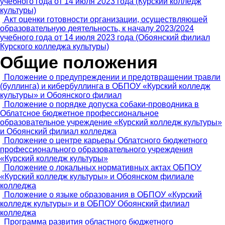
учебного года от 14 июля 2023 года (Курский колледж
культуры)
Акт оценки готовности организации, осуществляюшей
образовательную деятельность, к началу 2023/2024
учебного года от 14 июля 2023 года (Обоянский филиал
Курского колледжа культуры)
Общие положения
Положение о предупреждении и предотвращении травли
(буллинга) и кибербуллинга в ОБПОУ «Курский колледж
культуры» и Обоянского филиал
Положение о порядке допуска собаки-проводника в
Облатсное бюджетное профессиональное
образовательное учреждение «Курский колледж культуры»
и Обоянский филиал колледжа
Положение о центре карьеры Облатсного бюджетного
профессионального образовательного учреждения
«Курский колледж культуры»
Положение о локальных нормативных актах ОБПОУ
«Курский колледж культуры» и Обоянском филиале
колледжа
Положение о языке образования в ОБПОУ «Курский
колледж культуры» и в ОБПОУ Обоянский филиал
колледжа
Программа развития областного бюджетного