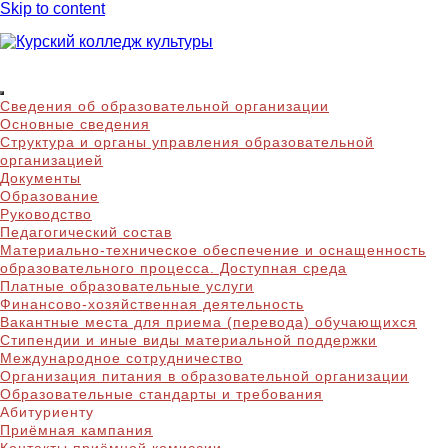
Skip to content
Курский колледж
Сведения об образовательной организации
культуры
Основные сведения
Структура и органы управления образовательной
организацией
Документы
Образование
Руководство
Педагогический состав
Материально-техническое обеспечение и оснащенность
образовательного процесса. Доступная среда
Платные образовательные услуги
Финансово-хозяйственная деятельность
Вакантные места для приема (перевода) обучающихся
Стипендии и иные виды материальной поддержки
Международное сотрудничество
Организация питания в образовательной организации
Образовательные стандарты и требования
Абитуриенту
Приёмная кампания