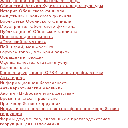
Электронная образовательная среда
Обоянский филиал Курского колледжа культуры
История Обоянского филиала
Выпускники Обоянского филиала
Библиотека Обоянского филиала
Мероприятия Обоянского филиала
Публикации об Обоянском филиале
Проектная деятельность
«Оживший памятник»
Пой, играй, моя жалейка
Горжусь тобой, мой край родной
Обращение граждан
Оценка качества оказания услуг
Безопасность
Коронавирус, грипп, ОРВИ: меры профилактики
Антитеррор
Информационная безопасность
Антинаркотический месячник
Хартия «Цифровая этика детства»
Время питаться правильно
Противодействие коррупции
Нормативные правовые акты в сфере противодействия
коррупции
Формы документов, связанных с противодействием
коррупции, для заполнения