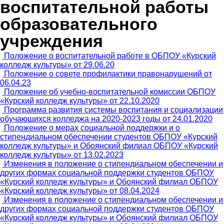
воспитательной работы
образовательного
учреждения
Положение о воспитательной работе в ОБПОУ «Курский
колледж культуры» от 29.06.20
Положение о совете профилактики правонарушений от
06.04.23
Положение об учебно-воспитательной комиссии ОБПОУ
«Курский колледж культуры» от 22.10.2020
Программа развития системы воспитания и социализации
обучающихся колледжа на 2020-2023 годы от 24.01.2020
Положение о мерах социальной поддержки и о
стипендиальном обеспечении студентов ОБПОУ «Курский
колледж культуры» и Обоянский филиал ОБПОУ «Курский
колледж культуры» от 13.02.2023
Изменения в положение о стипендиальном обеспечении и
других формах социальной поддержки студентов ОБПОУ
«Курский колледж культуры» и Обоянский филиал ОБПОУ
«Курский колледж культуры» от 08.04.2024
Изменения в положение о стипендиальном обеспечении и
других формах социальной поддержки студентов ОБПОУ
«Курский колледж культуры» и Обоянский филиал ОБПОУ