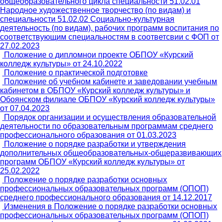
общеобразовательного цикла специальности 51.02.01
Народное художественное творчество (по видам) и
специальности 51.02.02 Социально-культурная
деятельность (по видам), рабочих программ воспитания по
соответствующим специальностям в соответсвии с ФОП от
27.02.2023
Положение о дипломнои проекте ОБПОУ «Курский
колледж культуры» от 24.10.2022
Положение о практической подготовке
Положение об учебном кабинете и заведовании учебным
кабинетом в ОБПОУ «Курский колледж культуры» и
Обоянском филиале ОБПОУ «Курский колледж культуры»
от 07.04.2023
Порядок организации и осуществления образовательной
деятельности по образовательным программам среднего
профессионального образования от 01.03.2023
Положение о порядке разработки и утверждения
дополнительных общеобразовательных-общеразвивающих
программ ОБПОУ «Курский колледж культуры» от
25.02.2022
Положение о порядке разработки основных
профессиональных образовательных программ (ОПОП)
среднего профессионального образования от 14.12.2017
Изменения в Положение о порядке разработки основных
профессиональных образовательных программ (ОПОП)