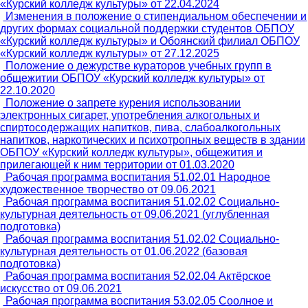
«Курский колледж культуры» от 22.04.2024
Изменения в положение о стипендиальном обеспечении и
других формах социальной поддержки студентов ОБПОУ
«Курский колледж культуры» и Обоянский филиал ОБПОУ
«Курский колледж культуры» от 27.12.2025
Положение о дежурстве кураторов учебных групп в
общежитии ОБПОУ «Курский колледж культуры» от
22.10.2020
Положение о запрете курения использовании
электронных сигарет, употребления алкогольных и
спиртосодержащих напитков, пива, слабоалкогольных
напитков, наркотических и психотропных веществ в здании
ОБПОУ «Курский колледж культуры», общежития и
прилегающей к ним территории от 01.03.2020
Рабочая программа воспитания 51.02.01 Народное
художественное творчество от 09.06.2021
Рабочая программа воспитания 51.02.02 Социально-
культурная деятельность от 09.06.2021 (углубленная
подготовка)
Рабочая программа воспитания 51.02.02 Социально-
культурная деятельность от 01.06.2022 (базовая
подготовка)
Рабочая программа воспитания 52.02.04 Актёрское
искусство от 09.06.2021
Рабочая программа воспитания 53.02.05 Соолное и