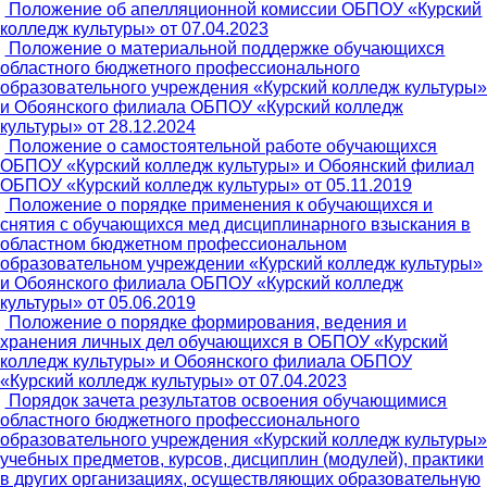
Положение об апелляционной комиссии ОБПОУ «Курский
колледж культуры» от 07.04.2023
Положение о материальной поддержке обучающихся
областного бюджетного профессионального
образовательного учреждения «Курский колледж культуры»
и Обоянского филиала ОБПОУ «Курский колледж
культуры» от 28.12.2024
Положение о самостоятельной работе обучающихся
ОБПОУ «Курский колледж культуры» и Обоянский филиал
ОБПОУ «Курский колледж культуры» от 05.11.2019
Положение о порядке применения к обучающихся и
снятия с обучающихся мед дисциплинарного взыскания в
областном бюджетном профессиональном
образовательном учреждении «Курский колледж культуры»
и Обоянского филиала ОБПОУ «Курский колледж
культуры» от 05.06.2019
Положение о порядке формирования, ведения и
хранения личных дел обучающихся в ОБПОУ «Курский
колледж культуры» и Обоянского филиала ОБПОУ
«Курский колледж культуры» от 07.04.2023
Порядок зачета результатов освоения обучающимися
областного бюджетного профессионального
образовательного учреждения «Курский колледж культуры»
учебных предметов, курсов, дисциплин (модулей), практики
в других организациях, осуществляющих образовательную