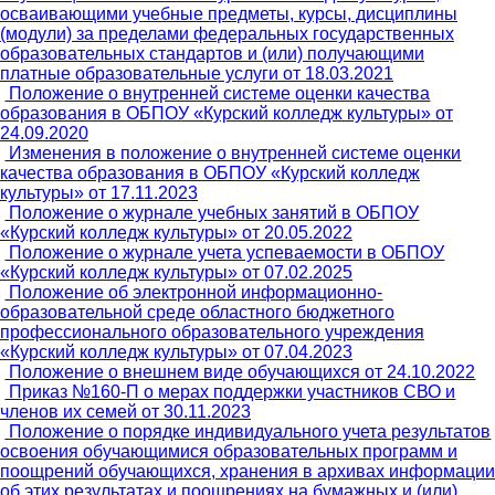
осваивающими учебные предметы, курсы, дисциплины
(модули) за пределами федеральных государственных
образовательных стандартов и (или) получающими
платные образовательные услуги от 18.03.2021
Положение о внутренней системе оценки качества
образования в ОБПОУ «Курский колледж культуры» от
24.09.2020
Изменения в положение о внутренней системе оценки
качества образования в ОБПОУ «Курский колледж
культуры» от 17.11.2023
Положение о журнале учебных занятий в ОБПОУ
«Курский колледж культуры» от 20.05.2022
Положение о журнале учета успеваемости в ОБПОУ
«Курский колледж культуры» от 07.02.2025
Положение об электронной информационно-
образовательной среде областного бюджетного
профессионального образовательного учреждения
«Курский колледж культуры» от 07.04.2023
Положение о внешнем виде обучающихся от 24.10.2022
Приказ №160-П о мерах поддержки участников СВО и
членов их семей от 30.11.2023
Положение о порядке индивидуального учета результатов
освоения обучающимися образовательных программ и
поощрений обучающихся, хранения в архивах информации
об этих результатах и поощрениях на бумажных и (или)