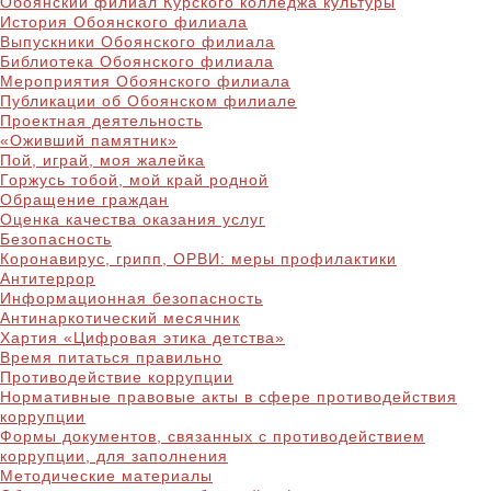
Обоянский филиал Курского колледжа культуры
История Обоянского филиала
Выпускники Обоянского филиала
Библиотека Обоянского филиала
Мероприятия Обоянского филиала
Публикации об Обоянском филиале
Проектная деятельность
«Оживший памятник»
Пой, играй, моя жалейка
Горжусь тобой, мой край родной
Обращение граждан
Оценка качества оказания услуг
Безопасность
Коронавирус, грипп, ОРВИ: меры профилактики
Антитеррор
Информационная безопасность
Антинаркотический месячник
Хартия «Цифровая этика детства»
Время питаться правильно
Противодействие коррупции
Нормативные правовые акты в сфере противодействия
коррупции
Формы документов, связанных с противодействием
коррупции, для заполнения
Методические материалы