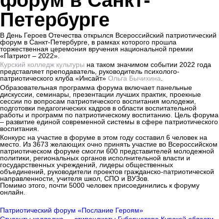
форум в Санкт-
Петербурге
В День Героев Отечества открылся Всероссийский патриотический
форум в Санкт-Петербурге, в рамках которого прошла
торжественная церемония вручения национальной премии
«Патриот – 2022».
Курский колледж культуры
на таком значимом событии 2022 года
представляет преподаватель, руководитель психолого-
патриотического клуба «Инсайт»
Ольга Бычихина
.
Образовательная программа форума включает панельные
дискуссии, семинары, презентации лучших практик, проекные
сессии по вопросам патриотического воспитания молодежи,
подготовки педагогических кадров в области воспитательной
работы и программ по патриотическому воспитанию. Цель форума
– развитие единой современной системы в сфере патриотического
воспитания.
Конкурс на участие в форуме в этом году составил 6 человек на
место. Из 3673 желающих очно принять участие во Всероссийском
патриотическом форуме смогли 600 представителей молодежной
политики, региональных органов исполнительной власти и
государственных учреждений, лидеры общественных
объединений, руководители проектов гражданско-патриотической
направленности, учителя школ, СПО и ВУЗов.
Помимо этого, почти 5000 человек присоединились к форуму
онлайн.
Патриотический форум «Послание Героям»