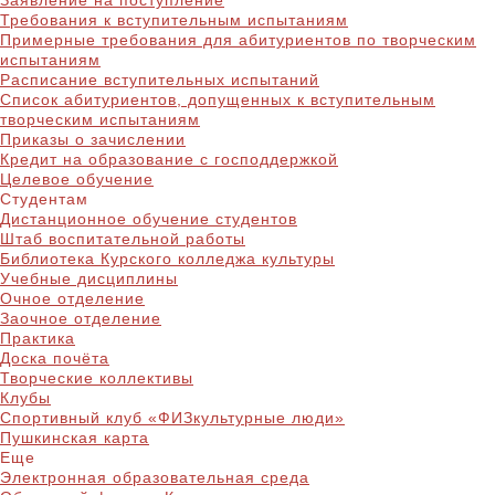
Заявление на поступление
Требования к вступительным испытаниям
Примерные требования для абитуриентов по творческим
испытаниям
Расписание вступительных испытаний
Список абитуриентов, допущенных к вступительным
творческим испытаниям
Приказы о зачислении
Кредит на образование с господдержкой
Целевое обучение
Студентам
Дистанционное обучение студентов
Штаб воспитательной работы
Библиотека Курского колледжа культуры
Учебные дисциплины
Очное отделение
Заочное отделение
Практика
Доска почёта
Творческие коллективы
Клубы
Спортивный клуб «ФИЗкультурные люди»
Пушкинская карта
Еще
Электронная образовательная среда