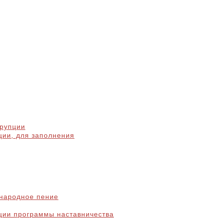
ррупции
ции, для заполнения
народное пение
ции программы наставничества