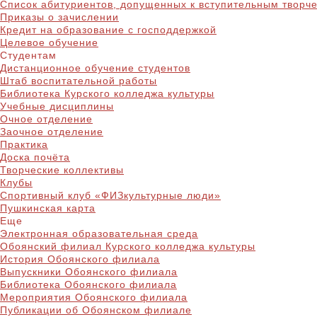
Список абитуриентов, допущенных к вступительным творч
Приказы о зачислении
Кредит на образование с господдержкой
Целевое обучение
Студентам
Дистанционное обучение студентов
Штаб воспитательной работы
Библиотека Курского колледжа культуры
Учебные дисциплины
Очное отделение
Заочное отделение
Практика
Доска почёта
Творческие коллективы
Клубы
Спортивный клуб «ФИЗкультурные люди»
Пушкинская карта
Еще
Электронная образовательная среда
Обоянский филиал Курского колледжа культуры
История Обоянского филиала
Выпускники Обоянского филиала
Библиотека Обоянского филиала
Мероприятия Обоянского филиала
Публикации об Обоянском филиале