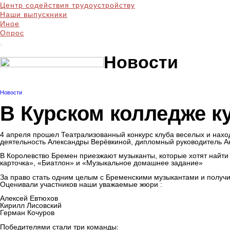
Центр содействия трудоустройству
Наши выпускники
Иное
Опрос
Новости
Новости
В Курском колледже к
4 апреля прошел Театрализованный конкурс клуба веселых и нахо
деятельность Александры Верёвкиной, дипломный руководитель А
В Королевство Бремен приезжают музыканты, которые хотят найти 
карточка», «Биатлон» и «Музыкальное домашнее задание»
За право стать одним целым с Бременскими музыкантами и получи
Оценивали участников наши уважаемые жюри :
Алексей Евтюхов
Кирилл Лисовский
Герман Кочуров
Победителями стали три команды: