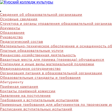
Skip
to
Курский колледж куль
content
Сведения об образовательной организации
Основные сведения
Структура и органы управления образовательной организ
Документы
Образование
Руководство
Педагогический состав
Материально-техническое обеспечение и оснащенность об
Платные образовательные услуги
Финансово-хозяйственная деятельность
Вакантные места для приема (перевода) обучающихся
Стипендии и иные виды материальной поддержки
Международное сотрудничество
Организация питания в образовательной организации
Образовательные стандарты и требования
Абитуриенту
Приёмная кампания
Контакты приёмной комиссии
Заявление на поступление
Требования к вступительным испытаниям
Примерные требования для абитуриентов по творческим 
Расписание вступительных испытаний