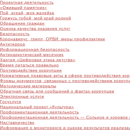
Проектная деятельность
«Оживший памятник»
Пой, играй, моя жалейка
Горжусь тобой, мой край родной
Обращение граждан
Оценка качества оказания услуг
Безопасность
Коронавирус, грипп, ОРВИ: меры профилактики
Антитеррор
Информационная безопасность
Антинаркотический месячник
Хартия «Цифровая этика детства»
Время питаться правильно
Противодействие коррупции
Нормативные правовые акты в сфере противодействия ко
Формы документов, связанных с противодействием корруп
Методические материалы
Обратная связь для сообщений о фактах коррупции
Электронные услуги
Госуслуги
Национальный проект «Культура»
Профориентационная деятельность
Профориентационная деятельность — Сольное и хоровое 
Наставничество
Информация о мониторинге и оценке результатов реализа