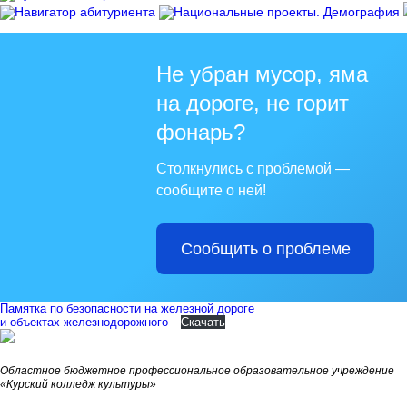
Не убран мусор, яма
на дороге, не горит
фонарь?
Столкнулись с проблемой —
сообщите о ней!
Сообщить о проблеме
Памятка по безопасности на железной дороге
и объектах железнодорожного
Скачать
Областное бюджетное профессиональное образовательное учреждение
«Курский колледж культуры»