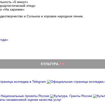
льность «5 минут»
доартистический этюд»
во «На харизме»
деотворчество и Сольное и хоровое народное пение.
года»