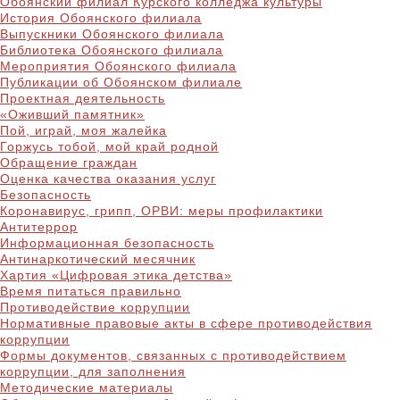
Обоянский филиал Курского колледжа культуры
История Обоянского филиала
Выпускники Обоянского филиала
Библиотека Обоянского филиала
Мероприятия Обоянского филиала
Публикации об Обоянском филиале
Проектная деятельность
«Оживший памятник»
Пой, играй, моя жалейка
Горжусь тобой, мой край родной
Обращение граждан
Оценка качества оказания услуг
Безопасность
Коронавирус, грипп, ОРВИ: меры профилактики
Антитеррор
Информационная безопасность
Антинаркотический месячник
Хартия «Цифровая этика детства»
Время питаться правильно
Противодействие коррупции
Нормативные правовые акты в сфере противодействия
коррупции
Формы документов, связанных с противодействием
коррупции, для заполнения
Методические материалы