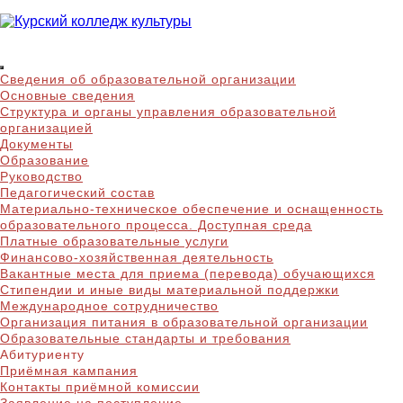
Skip
to
content
Курский колледж
Сведения об образовательной организации
культуры
Основные сведения
Структура и органы управления образовательной
организацией
Документы
Образование
Руководство
Педагогический состав
Материально-техническое обеспечение и оснащенность
образовательного процесса. Доступная среда
Платные образовательные услуги
Финансово-хозяйственная деятельность
Вакантные места для приема (перевода) обучающихся
Стипендии и иные виды материальной поддержки
Международное сотрудничество
Организация питания в образовательной организации
Образовательные стандарты и требования
Абитуриенту
Приёмная кампания
Контакты приёмной комиссии