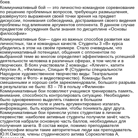
боев.
Коммуникативный бой — это личностно-командное соревнование
по решению проблемных вопросов, требующих размышления,
развёрнутого выражения своей точки зрения на предмет
дискуссии, понимания собеседника, достраивания своего видения
проблемы под влиянием аргументов оппонента. В данном случае
предметом обсуждения были знания по дисциплине «Основы
философии»
Коммуникативные бои— один из важных способов развития как
личностных, так и командных качеств. Студенты 3 «В» курса
убедились в этом на своём примере. Стало очевидным, что
коммуникативный потенциал, общения с оппонентом по
выбранной теме во многом определяет эффективность успешной
деятельности человека в различных сферах, в том числе и в
творческих. В боях участвовали 2 команды: «Клеver», капитн
Апухтин А., «Филины», Спицын Ф.(Студенты специальности
Народное художественное творчество виды: Театральное
творчество и Фото- и видеотворчество). Команды были
смешанными и хорошо себя зарекомендовали, большого разрыва
в результатах не было: 83 – 78 в пользу «Филинов»
Коммуникативные бои позволяют учащимся тренировать память,
внимание, способность контролировать ситуацию. Необходимо
было одновременно выделять главное в большом
информационном поле и уметь аргументировано излагать
информацию, быть корректными, чтобы понимать друг друга.
Коммуникативные бои принесли успех студентам в личном
первенстве: наиболее активные студенты получили зачёт, часть
студентов набрали основную часть баллов, необходимых для
получения зачета. В состав жюри, помимо преподавателя
философии вошли такие авторитетные люди как преподаватель
Ю.Н.Ожогов, члены студенческого актива Сороколетова А,