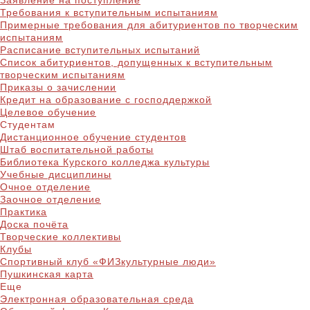
Заявление на поступление
Требования к вступительным испытаниям
Примерные требования для абитуриентов по творческим
испытаниям
Расписание вступительных испытаний
Список абитуриентов, допущенных к вступительным
творческим испытаниям
Приказы о зачислении
Кредит на образование с господдержкой
Целевое обучение
Студентам
Дистанционное обучение студентов
Штаб воспитательной работы
Библиотека Курского колледжа культуры
Учебные дисциплины
Очное отделение
Заочное отделение
Практика
Доска почёта
Творческие коллективы
Клубы
Спортивный клуб «ФИЗкультурные люди»
Пушкинская карта
Еще
Электронная образовательная среда