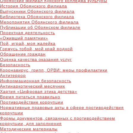
Обоянский филиал Курского колледжа культуры
История Обоянского филиала
Выпускники Обоянского филиала
Библиотека Обоянского филиала
Мероприятия Обоянского филиала
Публикации об Обоянском филиале
Проектная деятельность
«Оживший памятник»
Пой, играй, моя жалейка
Горжусь тобой, мой край родной
Обращение граждан
Оценка качества оказания услуг
Безопасность
Коронавирус, грипп, ОРВИ: меры профилактики
Антитеррор
Информационная безопасность
Антинаркотический месячник
Хартия «Цифровая этика детства»
Время питаться правильно
Противодействие коррупции
Нормативные правовые акты в сфере противодействия
коррупции
Формы документов, связанных с противодействием
коррупции, для заполнения
Методические материалы