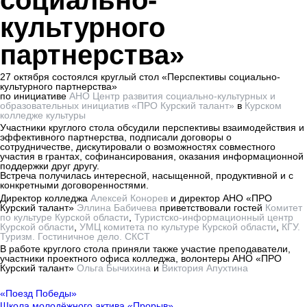
социально-
культурного
партнерства»
27 октября состоялся круглый стол «Перспективы социально-
культурного партнерства»
по инициативе
АНО Центр развития социально-культурных и
образовательных инициатив «ПРО Курский талант»
в
Курском
колледже культуры
Участники круглого стола обсудили перспективы взаимодействия и
эффективного партнерства, подписали договоры о
сотрудничестве, дискутировали о возможностях совместного
участия в грантах, софинансирования, оказания информационной
поддержки друг другу.
Встреча получилась интересной, насыщенной, продуктивной и с
конкретными договоренностями.
Директор колледжа
Алексей Конорев
и директор АНО «ПРО
Курский талант»
Эллина Бабичева
приветствовали гостей
Комитет
по культуре Курской области
,
Туристско-информационный центр
Курской области
,
УМЦ комитета по культуре Курской области
,
КГУ.
Туризм. Гостиничное дело. СКСТ
В работе круглого стола приняли также участие преподаватели,
участники проектного офиса колледжа, волонтеры АНО «ПРО
Курский талант»
Ольга Бычихина
и
Виктория Апухтина
«Поезд Победы»
Школа молодёжного актива «Прорыв»