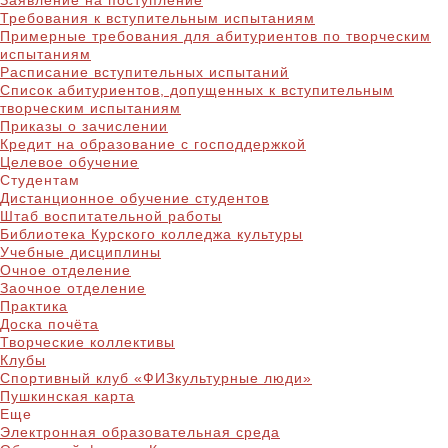
Заявление на поступление
Требования к вступительным испытаниям
Примерные требования для абитуриентов по творческим
испытаниям
Расписание вступительных испытаний
Список абитуриентов, допущенных к вступительным
творческим испытаниям
Приказы о зачислении
Кредит на образование с господдержкой
Целевое обучение
Студентам
Дистанционное обучение студентов
Штаб воспитательной работы
Библиотека Курского колледжа культуры
Учебные дисциплины
Очное отделение
Заочное отделение
Практика
Доска почёта
Творческие коллективы
Клубы
Спортивный клуб «ФИЗкультурные люди»
Пушкинская карта
Еще
Электронная образовательная среда