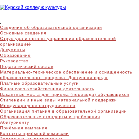
Skip
to
content
Курский колледж
Сведения об образовательной организации
культуры
Основные сведения
Структура и органы управления образовательной
организацией
Документы
Образование
Руководство
Педагогический состав
Материально-техническое обеспечение и оснащенность
образовательного процесса. Доступная среда
Платные образовательные услуги
Финансово-хозяйственная деятельность
Вакантные места для приема (перевода) обучающихся
Стипендии и иные виды материальной поддержки
Международное сотрудничество
Организация питания в образовательной организации
Образовательные стандарты и требования
Абитуриенту
Приёмная кампания
Контакты приёмной комиссии