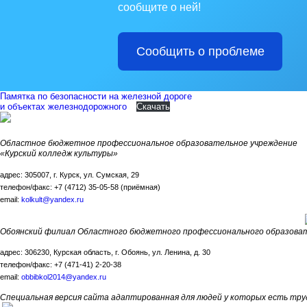
сообщите о ней!
Сообщить о проблеме
Памятка по безопасности на железной дороге
и объектах железнодорожного
Скачать
Областное бюджетное профессиональное образовательное учреждение
«Курский колледж культуры»
адрес: 305007, г. Курск, ул. Сумская, 29
телефон/факс: +7 (4712) 35-05-58 (приёмная)
email:
kolkult@yandex.ru
Обоянский филиал Областного бюджетного профессионального образоват
адрес: 306230, Курская область, г. Обоянь, ул. Ленина, д. 30
телефон/факс: +7 (471-41) 2-20-38
email:
obbibkol2014@yandex.ru
Специальная версия сайта адаптированная для людей у которых есть тру