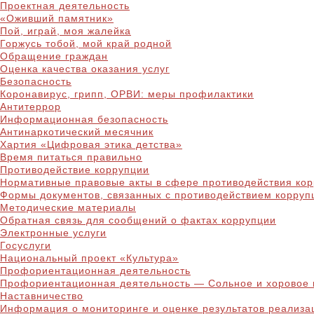
Проектная деятельность
«Оживший памятник»
Пой, играй, моя жалейка
Горжусь тобой, мой край родной
Обращение граждан
Оценка качества оказания услуг
Безопасность
Коронавирус, грипп, ОРВИ: меры профилактики
Антитеррор
Информационная безопасность
Антинаркотический месячник
Хартия «Цифровая этика детства»
Время питаться правильно
Противодействие коррупции
Нормативные правовые акты в сфере противодействия ко
Формы документов, связанных с противодействием корруп
Методические материалы
Обратная связь для сообщений о фактах коррупции
Электронные услуги
Госуслуги
Национальный проект «Культура»
Профориентационная деятельность
Профориентационная деятельность — Сольное и хоровое 
Наставничество
Информация о мониторинге и оценке результатов реализа