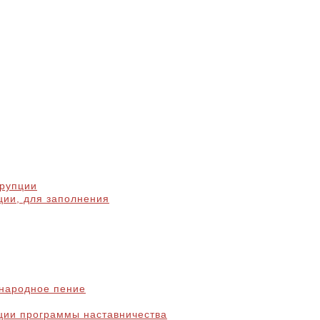
ррупции
ции, для заполнения
народное пение
ции программы наставничества