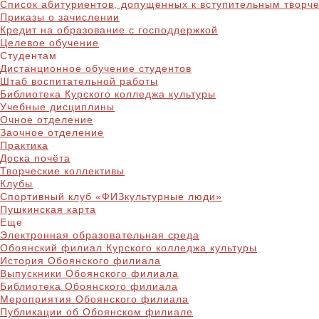
Список абитуриентов, допущенных к вступительным творч
Приказы о зачислении
Кредит на образование с господдержкой
Целевое обучение
Студентам
Дистанционное обучение студентов
Штаб воспитательной работы
Библиотека Курского колледжа культуры
Учебные дисциплины
Очное отделение
Заочное отделение
Практика
Доска почёта
Творческие коллективы
Клубы
Спортивный клуб «ФИЗкультурные люди»
Пушкинская карта
Еще
Электронная образовательная среда
Обоянский филиал Курского колледжа культуры
История Обоянского филиала
Выпускники Обоянского филиала
Библиотека Обоянского филиала
Мероприятия Обоянского филиала
Публикации об Обоянском филиале