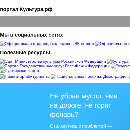
портал Культура.рф
Мы в социальных сетях
Полезные ресурсы
Не убран мусор, яма
на дороге, не горит
фонарь?
Столкнулись с проблемой —