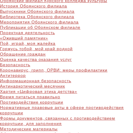
Обоянский филиал Курского колледжа культуры
История Обоянского филиала
Выпускники Обоянского филиала
Библиотека Обоянского филиала
Мероприятия Обоянского филиала
Публикации об Обоянском филиале
Проектная деятельность
«Оживший памятник»
Пой, играй, моя жалейка
Горжусь тобой, мой край родной
Обращение граждан
Оценка качества оказания услуг
Безопасность
Коронавирус, грипп, ОРВИ: меры профилактики
Антитеррор
Информационная безопасность
Антинаркотический месячник
Хартия «Цифровая этика детства»
Время питаться правильно
Противодействие коррупции
Нормативные правовые акты в сфере противодействия
коррупции
Формы документов, связанных с противодействием
коррупции, для заполнения
Методические материалы