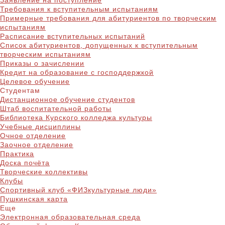
Заявление на поступление
Требования к вступительным испытаниям
Примерные требования для абитуриентов по творческим
испытаниям
Расписание вступительных испытаний
Список абитуриентов, допущенных к вступительным
творческим испытаниям
Приказы о зачислении
Кредит на образование с господдержкой
Целевое обучение
Студентам
Дистанционное обучение студентов
Штаб воспитательной работы
Библиотека Курского колледжа культуры
Учебные дисциплины
Очное отделение
Заочное отделение
Практика
Доска почёта
Творческие коллективы
Клубы
Спортивный клуб «ФИЗкультурные люди»
Пушкинская карта
Еще
Электронная образовательная среда