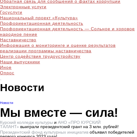
Обратная связь для сообщений о фактах коррупции
Электронные услуги
Госуслуги
Национальный проект «Культура»
Профориентационная деятельность
Профориентационная деятельность — Сольное и хоровое
народное пение
Наставничество
Информация о мониторинге и оценке результатов
реализации программы наставничества
Центр содействия трудоустройству
Наши выпускники
Иное
Опрос
Новости
Новости
Мы вместе — сила!
Курский колледж культуры
и
АНО «ПРО КУРСКИЙ
ТАЛАНТ»
выиграли президентский грант на 3 млн. рублей!
Президентский фонд культурных инициатив
объявил победителей
первого конкурса 2023 года!