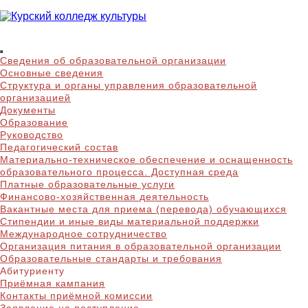
Skip
to
content
Курский колледж
Сведения об образовательной организации
культуры
Основные сведения
Структура и органы управления образовательной
организацией
Документы
Образование
Руководство
Педагогический состав
Материально-техническое обеспечение и оснащенность
образовательного процесса. Доступная среда
Платные образовательные услуги
Финансово-хозяйственная деятельность
Вакантные места для приема (перевода) обучающихся
Стипендии и иные виды материальной поддержки
Международное сотрудничество
Организация питания в образовательной организации
Образовательные стандарты и требования
Абитуриенту
Приёмная кампания
Контакты приёмной комиссии