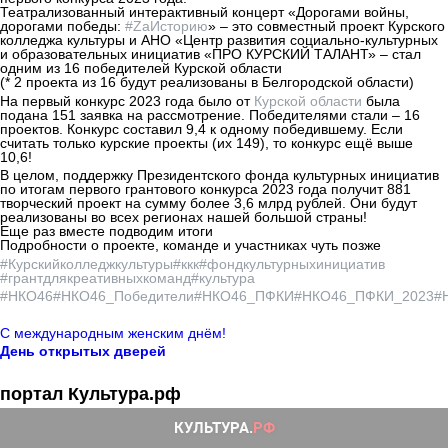
Театрализованный интерактивный концерт «Дорогами войны,
дорогами победы:
#ZаИсторию
» – это совместный проект Курского
колледжа культуры и АНО «Центр развития социально-культурных
и образовательных инициатив «ПРО КУРСКИЙ ТАЛАНТ» – стал
одним из 16 победителей Курской области
(* 2 проекта из 16 будут реализованы в Белгородской области)
На первый конкурс 2023 года было от
Курской области
была
подана 151 заявка на рассмотрение. Победителями стали – 16
проектов. Конкурс составил 9,4 к одному победившему. Если
считать только курские проекты (их 149), то конкурс ещё выше
10,6!
В целом, поддержку Президентского фонда культурных инициатив
по итогам первого грантового конкурса 2023 года получит 881
творческий проект на сумму более 3,6 млрд рублей. Они будут
реализованы во всех регионах нашей большой страны!
Еще раз вместе подводим итоги
Подробности о проекте, команде и участниках чуть позже
#Курскийколледжкультуры
#ккк
#фондкультурныхинициатив
#грантдлякреативныхкоманд
#культура
#НКО46
#НКО46_Победители
#НКО46_ПФКИ
#НКО46_ПФКИ_2023
#
С международным женским днём!
День открытых дверей
портал Культура.рф