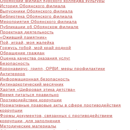
Обоянский филиал Курского колледжа культуры
История Обоянского филиала
Выпускники Обоянского филиала
Библиотека Обоянского филиала
Мероприятия Обоянского филиала
Публикации об Обоянском филиале
Проектная деятельность
«Оживший памятник»
Пой, играй, моя жалейка
Горжусь тобой, мой край родной
Обращение граждан
Оценка качества оказания услуг
Безопасность
Коронавирус, грипп, ОРВИ: меры профилактики
Антитеррор
Информационная безопасность
Антинаркотический месячник
Хартия «Цифровая этика детства»
Время питаться правильно
Противодействие коррупции
Нормативные правовые акты в сфере противодействия
коррупции
Формы документов, связанных с противодействием
коррупции, для заполнения
Методические материалы