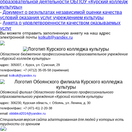
образовательной деятельности ОБПОУ «Курский колледж
культуры»
-
Документ о результатах независимой оценки качества
условий оказания услуг учреждением культуры
-
Анкета о удовлетворенности качеством оказываемых
услуг
Вы можете отправить заполненную анкету на наш адрес
электронной почты
kolkult@yandex.ru
Областное бюджетное профессиональное образовательное учреждение
«Курский колледж культуры»
адрес: 305007, г. Курск, ул. Сумская, 29
телефон/факс: +7 (4712) 35-05-58 (приёмная)
email:
kolkult@yandex.ru
Обоянский филиал Областного бюджетного профессионального
образовательного учреждения «Курский колледж культуры
адрес: 306230, Курская область, г. Обоянь, ул. Ленина, д. 30
телефон/факс: +7 (471-41) 2-20-38
email:
obbibkol2014@yandex.ru
Специальная версия сайта адаптированная для людей у которых есть
трудности со зрением
!
!