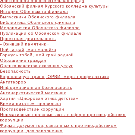
Электронная образовательная среда
Обоянский филиал Курского колледжа культуры
История Обоянского филиала
Выпускники Обоянского филиала
Библиотека Обоянского филиала
Мероприятия Обоянского филиала
Публикации об Обоянском филиале
Проектная деятельность
«Оживший памятник»
Пой, играй, моя жалейка
Горжусь тобой, мой край родной
Обращение граждан
Оценка качества оказания услуг
Безопасность
Коронавирус, грипп, ОРВИ: меры профилактики
Антитеррор
Информационная безопасность
Антинаркотический месячник
Хартия «Цифровая этика детства»
Время питаться правильно
Противодействие коррупции
Нормативные правовые акты в сфере противодействия
коррупции
Формы документов, связанных с противодействием
коррупции, для заполнения