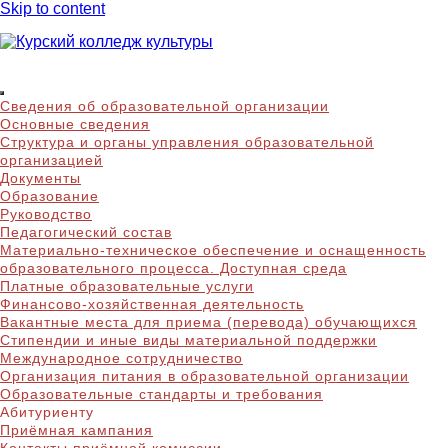
Skip to content
Курский колледж
Сведения об образовательной организации
культуры
Основные сведения
Структура и органы управления образовательной
организацией
Документы
Образование
Руководство
Педагогический состав
Материально-техническое обеспечение и оснащенность
образовательного процесса. Доступная среда
Платные образовательные услуги
Финансово-хозяйственная деятельность
Вакантные места для приема (перевода) обучающихся
Стипендии и иные виды материальной поддержки
Международное сотрудничество
Организация питания в образовательной организации
Образовательные стандарты и требования
Абитуриенту
Приёмная кампания