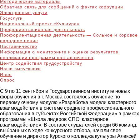
Методические материалы
Обратная связь для сообщений о фактах коррупции
Электронные услуги
Госуслуги
Национальный проект «Культура»
Профориентационная деятельность
Профориентационная деятельность — Сольное и хоровое
народное пение
Наставничество
Информация о мониторинге и оценке результатов
реализации программы наставничества
Центр содействия трудоустройству
Наши выпускники
Иное
Опрос
С 9 по 11 сентября в Государственном институте новых
форм обучения в г. Москва состоялось обучение по
первому очному модулю «Разработка модели кластерного
взаимодействия в системе среднего профессионального
образования в субъектах Российской Федерации» в рамках
программы «Школа лидеров СПО: кластерное
взаимодействие». В составе слушателей среди 66 команд,
выбранных в ходе конкурсного отбора, начали свое
обучение и директор Курского колледжа культуры Алексей