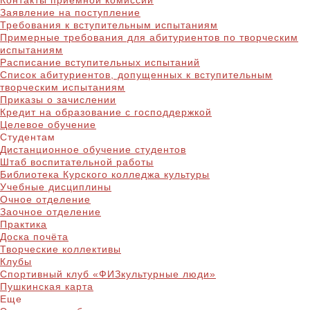
Контакты приёмной комиссии
Заявление на поступление
Требования к вступительным испытаниям
Примерные требования для абитуриентов по творческим
испытаниям
Расписание вступительных испытаний
Список абитуриентов, допущенных к вступительным
творческим испытаниям
Приказы о зачислении
Кредит на образование с господдержкой
Целевое обучение
Студентам
Дистанционное обучение студентов
Штаб воспитательной работы
Библиотека Курского колледжа культуры
Учебные дисциплины
Очное отделение
Заочное отделение
Практика
Доска почёта
Творческие коллективы
Клубы
Спортивный клуб «ФИЗкультурные люди»
Пушкинская карта
Еще