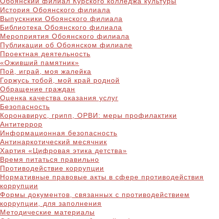
Обоянский филиал Курского колледжа культуры
История Обоянского филиала
Выпускники Обоянского филиала
Библиотека Обоянского филиала
Мероприятия Обоянского филиала
Публикации об Обоянском филиале
Проектная деятельность
«Оживший памятник»
Пой, играй, моя жалейка
Горжусь тобой, мой край родной
Обращение граждан
Оценка качества оказания услуг
Безопасность
Коронавирус, грипп, ОРВИ: меры профилактики
Антитеррор
Информационная безопасность
Антинаркотический месячник
Хартия «Цифровая этика детства»
Время питаться правильно
Противодействие коррупции
Нормативные правовые акты в сфере противодействия
коррупции
Формы документов, связанных с противодействием
коррупции, для заполнения
Методические материалы