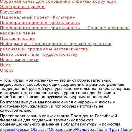
Обратная связь для сообщений о фактах коррупции
Электронные услуги
Госуслуги
Национальный проект «Культура»
Профориентационная деятельность
Профориентационная деятельность — Сольное и хоровое
народное пение
Наставничество
Информация о мониторинге и оценке результатов
реализации программы наставничества
Центр содействия трудоустройству
Наши выпускники
Иное
Опрос
«Пой, играй, моя жалейка» — это цикл образовательных
видеоуроков, способствующих сохранению и распространению
традиционной русской культуры исполнительства на фольклорных
инструментах, сохранению культурного наследия России и
приобщению к исконно русским культурным ценностям!
Во втором выпуске мы познакомимся с народным духовым
инструментом, жалейкой, и попробуем изготовить её
самостоятельно.
Проект реализован в рамках гранта Президента Российской
Федерации для поддержки творческих проектов
общенационального значения в области культуры и искусства
#Курск
#КурскаяОбласть
#Образование
#Культура
#Грант
#ГрантПрез