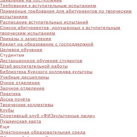
Заявление на поступление
Требования к вступительным испытаниям
Примерные требования для абитуриентов по творческим
испытаниям
Расписание вступительных испытаний
Список абитуриентов, допущенных к вступительным
творческим испытаниям
Приказы о зачислении
Кредит на образование с господдержкой
Целевое обучение
Студентам
Дистанционное обучение студентов
Штаб воспитательной работы
Библиотека Курского колледжа культуры
Учебные дисциплины
Очное отделение
Заочное отделение
Практика
Доска почёта
Творческие коллективы
Клубы
Спортивный клуб «ФИЗкультурные люди»
Пушкинская карта
Еще
Электронная образовательная среда