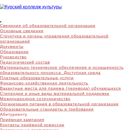
Skip
to
content
Курский колледж
Сведения об образовательной организации
культуры
Основные сведения
Структура и органы управления образовательной
организацией
Документы
Образование
Руководство
Педагогический состав
Материально-техническое обеспечение и оснащенность
образовательного процесса. Доступная среда
Платные образовательные услуги
Финансово-хозяйственная деятельность
Вакантные места для приема (перевода) обучающихся
Стипендии и иные виды материальной поддержки
Международное сотрудничество
Организация питания в образовательной организации
Образовательные стандарты и требования
Абитуриенту
Приёмная кампания
Контакты приёмной комиссии