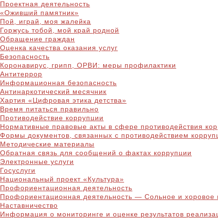
Проектная деятельность
«Оживший памятник»
Пой, играй, моя жалейка
Горжусь тобой, мой край родной
Обращение граждан
Оценка качества оказания услуг
Безопасность
Коронавирус, грипп, ОРВИ: меры профилактики
Антитеррор
Информационная безопасность
Антинаркотический месячник
Хартия «Цифровая этика детства»
Время питаться правильно
Противодействие коррупции
Нормативные правовые акты в сфере противодействия ко
Формы документов, связанных с противодействием корруп
Методические материалы
Обратная связь для сообщений о фактах коррупции
Электронные услуги
Госуслуги
Национальный проект «Культура»
Профориентационная деятельность
Профориентационная деятельность — Сольное и хоровое 
Наставничество
Информация о мониторинге и оценке результатов реализа