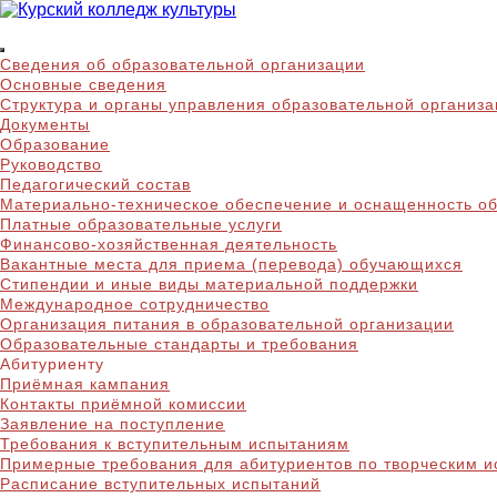
Skip
to
Курский колледж куль
content
Сведения об образовательной организации
Основные сведения
Структура и органы управления образовательной организ
Документы
Образование
Руководство
Педагогический состав
Материально-техническое обеспечение и оснащенность об
Платные образовательные услуги
Финансово-хозяйственная деятельность
Вакантные места для приема (перевода) обучающихся
Стипендии и иные виды материальной поддержки
Международное сотрудничество
Организация питания в образовательной организации
Образовательные стандарты и требования
Абитуриенту
Приёмная кампания
Контакты приёмной комиссии
Заявление на поступление
Требования к вступительным испытаниям
Примерные требования для абитуриентов по творческим 
Расписание вступительных испытаний