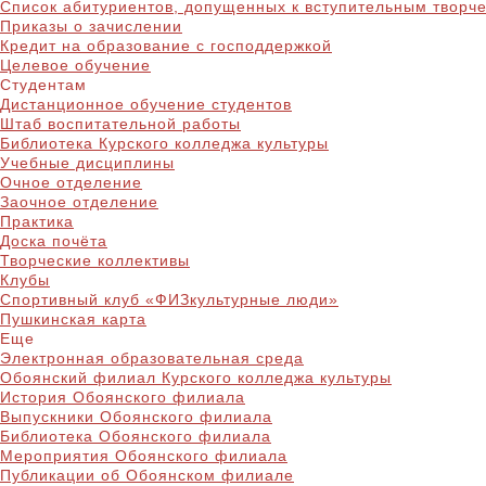
Список абитуриентов, допущенных к вступительным творч
Приказы о зачислении
Кредит на образование с господдержкой
Целевое обучение
Студентам
Дистанционное обучение студентов
Штаб воспитательной работы
Библиотека Курского колледжа культуры
Учебные дисциплины
Очное отделение
Заочное отделение
Практика
Доска почёта
Творческие коллективы
Клубы
Спортивный клуб «ФИЗкультурные люди»
Пушкинская карта
Еще
Электронная образовательная среда
Обоянский филиал Курского колледжа культуры
История Обоянского филиала
Выпускники Обоянского филиала
Библиотека Обоянского филиала
Мероприятия Обоянского филиала
Публикации об Обоянском филиале