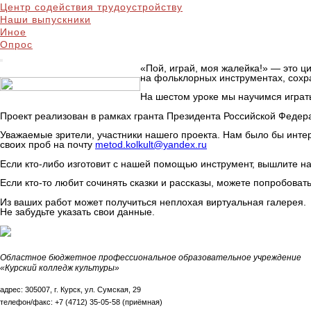
Центр содействия трудоустройству
Наши выпускники
Иное
Опрос
«Пой, играй, моя жалейка!» — это 
на фольклорных инструментах, сохр
На шестом уроке мы научимся играть
Проект реализован в рамках гранта Президента Российской Федера
Уважаемые зрители, участники нашего проекта. Нам было бы интер
своих проб на почту
metod.kolkult@yandex.ru
Если кто-либо изготовит с нашей помощью инструмент, вышлите н
Если кто-то любит сочинять сказки и рассказы, можете попробовать
Из ваших работ может получиться неплохая виртуальная галерея.
Не забудьте указать свои данные.
Областное бюджетное профессиональное образовательное учреждение
«Курский колледж культуры»
адрес: 305007, г. Курск, ул. Сумская, 29
телефон/факс: +7 (4712) 35-05-58 (приёмная)