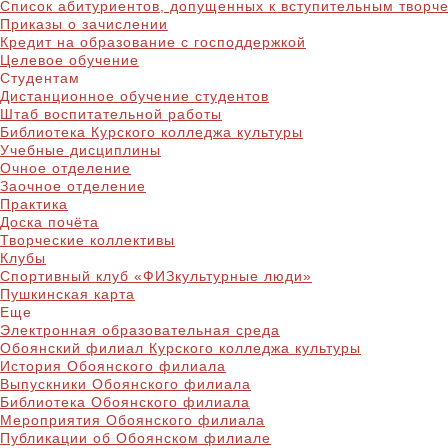
Список абитуриентов, допущенных к вступительным творч
Приказы о зачислении
Кредит на образование с господдержкой
Целевое обучение
Студентам
Дистанционное обучение студентов
Штаб воспитательной работы
Библиотека Курского колледжа культуры
Учебные дисциплины
Очное отделение
Заочное отделение
Практика
Доска почёта
Творческие коллективы
Клубы
Спортивный клуб «ФИЗкультурные люди»
Пушкинская карта
Еще
Электронная образовательная среда
Обоянский филиал Курского колледжа культуры
История Обоянского филиала
Выпускники Обоянского филиала
Библиотека Обоянского филиала
Мероприятия Обоянского филиала
Публикации об Обоянском филиале