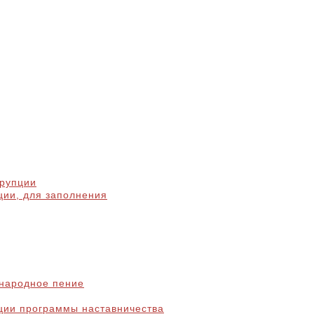
ррупции
ции, для заполнения
народное пение
ции программы наставничества