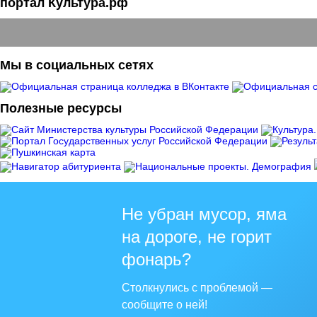
портал Культура.рф
Мы в социальных сетях
Полезные ресурсы
Не убран мусор, яма
на дороге, не горит
фонарь?
Столкнулись с проблемой —
сообщите о ней!