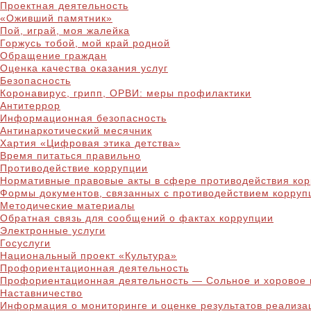
Проектная деятельность
«Оживший памятник»
Пой, играй, моя жалейка
Горжусь тобой, мой край родной
Обращение граждан
Оценка качества оказания услуг
Безопасность
Коронавирус, грипп, ОРВИ: меры профилактики
Антитеррор
Информационная безопасность
Антинаркотический месячник
Хартия «Цифровая этика детства»
Время питаться правильно
Противодействие коррупции
Нормативные правовые акты в сфере противодействия ко
Формы документов, связанных с противодействием корруп
Методические материалы
Обратная связь для сообщений о фактах коррупции
Электронные услуги
Госуслуги
Национальный проект «Культура»
Профориентационная деятельность
Профориентационная деятельность — Сольное и хоровое 
Наставничество
Информация о мониторинге и оценке результатов реализа