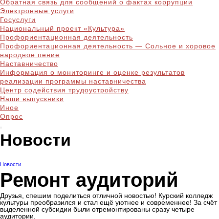
Обратная связь для сообщений о фактах коррупции
Электронные услуги
Госуслуги
Национальный проект «Культура»
Профориентационная деятельность
Профориентационная деятельность — Сольное и хоровое
народное пение
Наставничество
Информация о мониторинге и оценке результатов
реализации программы наставничества
Центр содействия трудоустройству
Наши выпускники
Иное
Опрос
Новости
Новости
Ремонт аудиторий
Друзья, спешим поделиться отличной новостью! Курский колледж
культуры преобразился и стал ещё уютнее и современнее! За счёт
выделенной субсидии были отремонтированы сразу четыре
аудитории.