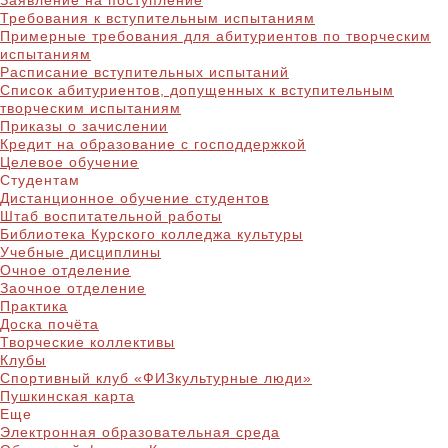
Заявление на поступление
Требования к вступительным испытаниям
Примерные требования для абитуриентов по творческим
испытаниям
Расписание вступительных испытаний
Список абитуриентов, допущенных к вступительным
творческим испытаниям
Приказы о зачислении
Кредит на образование с господдержкой
Целевое обучение
Студентам
Дистанционное обучение студентов
Штаб воспитательной работы
Библиотека Курского колледжа культуры
Учебные дисциплины
Очное отделение
Заочное отделение
Практика
Доска почёта
Творческие коллективы
Клубы
Спортивный клуб «ФИЗкультурные люди»
Пушкинская карта
Еще
Электронная образовательная среда