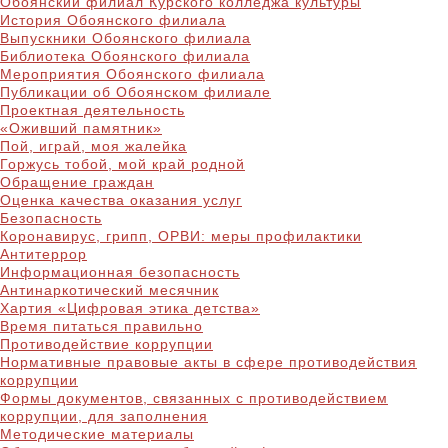
Обоянский филиал Курского колледжа культуры
История Обоянского филиала
Выпускники Обоянского филиала
Библиотека Обоянского филиала
Мероприятия Обоянского филиала
Публикации об Обоянском филиале
Проектная деятельность
«Оживший памятник»
Пой, играй, моя жалейка
Горжусь тобой, мой край родной
Обращение граждан
Оценка качества оказания услуг
Безопасность
Коронавирус, грипп, ОРВИ: меры профилактики
Антитеррор
Информационная безопасность
Антинаркотический месячник
Хартия «Цифровая этика детства»
Время питаться правильно
Противодействие коррупции
Нормативные правовые акты в сфере противодействия
коррупции
Формы документов, связанных с противодействием
коррупции, для заполнения
Методические материалы