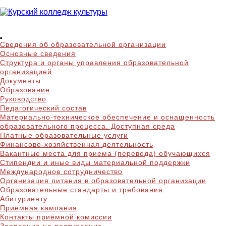
Skip
to
content
Курский колледж
Сведения об образовательной организации
культуры
Основные сведения
Структура и органы управления образовательной
организацией
Документы
Образование
Руководство
Педагогический состав
Материально-техническое обеспечение и оснащенность
образовательного процесса. Доступная среда
Платные образовательные услуги
Финансово-хозяйственная деятельность
Вакантные места для приема (перевода) обучающихся
Стипендии и иные виды материальной поддержки
Международное сотрудничество
Организация питания в образовательной организации
Образовательные стандарты и требования
Абитуриенту
Приёмная кампания
Контакты приёмной комиссии