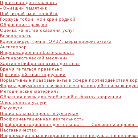
Проектная деятельность
«Оживший памятник»
Пой, играй, моя жалейка
Горжусь тобой, мой край родной
Обращение граждан
Оценка качества оказания услуг
Безопасность
Коронавирус, грипп, ОРВИ: меры профилактики
Антитеррор
Информационная безопасность
Антинаркотический месячник
Хартия «Цифровая этика детства»
Время питаться правильно
Противодействие коррупции
Нормативные правовые акты в сфере противодействия ко
Формы документов, связанных с противодействием корруп
Методические материалы
Обратная связь для сообщений о фактах коррупции
Электронные услуги
Госуслуги
Национальный проект «Культура»
Профориентационная деятельность
Профориентационная деятельность — Сольное и хоровое 
Наставничество
Информация о мониторинге и оценке результатов реализа