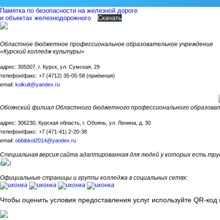
Памятка по безопасности на железной дороге
и объектах железнодорожного
Скачать
Областное бюджетное профессиональное образовательное учреждение
«Курский колледж культуры»
адрес: 305007, г. Курск, ул. Сумская, 29
телефон/факс: +7 (4712) 35-05-58 (приёмная)
email:
kolkult@yandex.ru
Обоянский филиал Областного бюджетного профессионального образоват
адрес: 306230, Курская область, г. Обоянь, ул. Ленина, д. 30
телефон/факс: +7 (471-41) 2-20-38
email:
obbibkol2014@yandex.ru
Специальная версия сайта адаптированная для людей у которых есть тру
!
!
Официальные страницы и группы колледжа в социальных сетях:
Чтобы оценить условия предоставления услуг используйте QR-код 