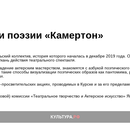
и поэзии «Камертон»
ий коллектив, история которого началась в декабре 2019 года. От
кань действия театрального спектакля.
ние актерским мастерством, знакомятся с азбукой поэтического 
такие способы визуализации поэтических образов как пантомима, р
х.
росветительских акциях, проводимых в Курске и за его пределами.
й) комиссии «Театральное творчество и Актерское искусство» Я