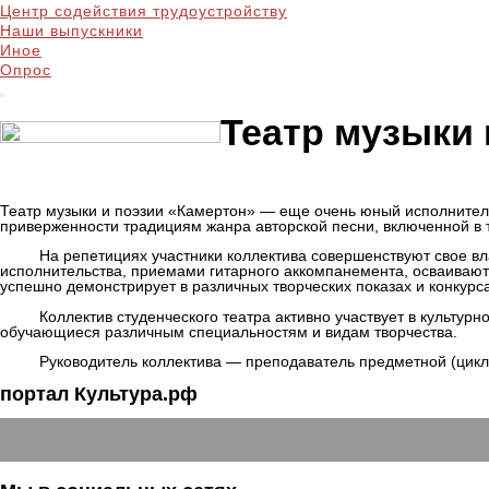
Центр содействия трудоустройству
Наши выпускники
Иное
Опрос
Театр музыки 
Театр музыки и поэзии «Камертон» — еще очень юный исполнительск
приверженности традициям жанра авторской песни, включенной в т
На репетициях участники коллектива совершенствуют свое владе
исполнительства, приемами гитарного аккомпанемента, осваивают 
успешно демонстрирует в различных творческих показах и конкурса
Коллектив студенческого театра активно участвует в культурно-п
обучающиеся различным специальностям и видам творчества.
Руководитель коллектива — преподаватель предметной (циклово
портал Культура.рф