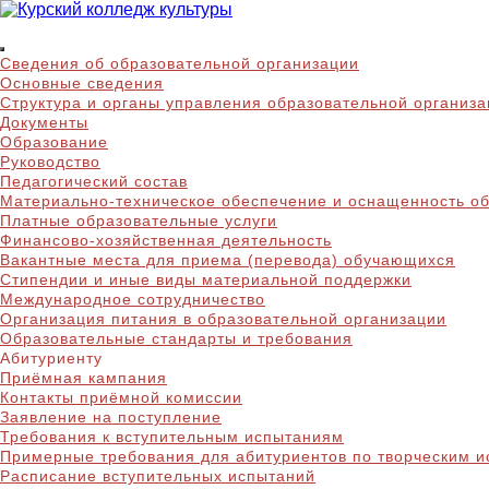
Skip
to
Курский колледж куль
content
Сведения об образовательной организации
Основные сведения
Структура и органы управления образовательной организ
Документы
Образование
Руководство
Педагогический состав
Материально-техническое обеспечение и оснащенность об
Платные образовательные услуги
Финансово-хозяйственная деятельность
Вакантные места для приема (перевода) обучающихся
Стипендии и иные виды материальной поддержки
Международное сотрудничество
Организация питания в образовательной организации
Образовательные стандарты и требования
Абитуриенту
Приёмная кампания
Контакты приёмной комиссии
Заявление на поступление
Требования к вступительным испытаниям
Примерные требования для абитуриентов по творческим 
Расписание вступительных испытаний