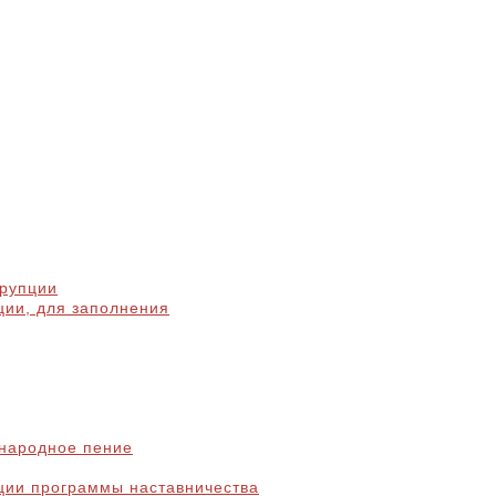
ррупции
ции, для заполнения
народное пение
ции программы наставничества