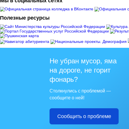
Мы в социальных сетях
Полезные ресурсы
Не убран мусор, яма
на дороге, не горит
фонарь?
Столкнулись с проблемой —
сообщите о ней!
Сообщить о проблеме