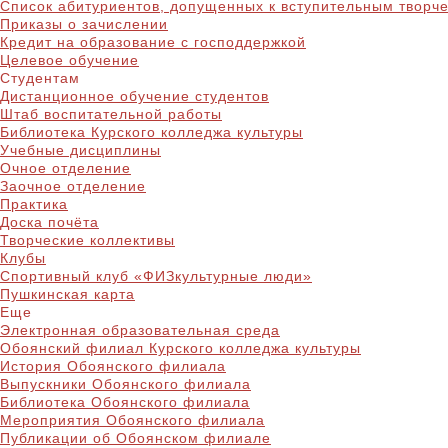
Список абитуриентов, допущенных к вступительным творч
Приказы о зачислении
Кредит на образование с господдержкой
Целевое обучение
Студентам
Дистанционное обучение студентов
Штаб воспитательной работы
Библиотека Курского колледжа культуры
Учебные дисциплины
Очное отделение
Заочное отделение
Практика
Доска почёта
Творческие коллективы
Клубы
Спортивный клуб «ФИЗкультурные люди»
Пушкинская карта
Еще
Электронная образовательная среда
Обоянский филиал Курского колледжа культуры
История Обоянского филиала
Выпускники Обоянского филиала
Библиотека Обоянского филиала
Мероприятия Обоянского филиала
Публикации об Обоянском филиале