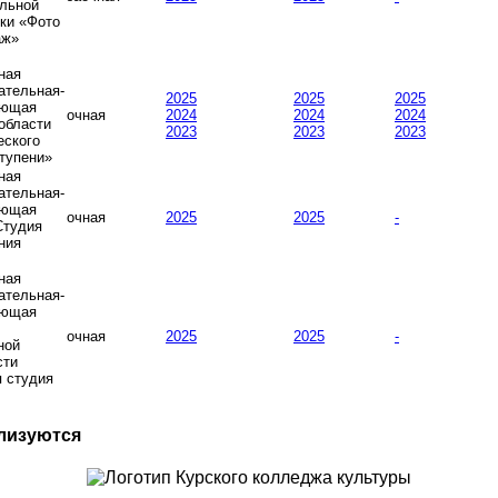
льной
ки «Фото
аж»
ная
ательная-
2025
2025
2025
ающая
очная
2024
2024
2024
области
2023
2023
2023
еского
тупени»
ная
ательная-
ающая
очная
2025
2025
-
Студия
ния
ная
ательная-
ающая
очная
2025
2025
-
ной
сти
я студия
лизуются