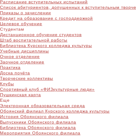
Расписание вступительных испытаний
Список абитуриентов, допущенных к вступительным творч
Приказы о зачислении
Кредит на образование с господдержкой
Целевое обучение
Студентам
Дистанционное обучение студентов
Штаб воспитательной работы
Библиотека Курского колледжа культуры
Учебные дисциплины
Очное отделение
Заочное отделение
Практика
Доска почёта
Творческие коллективы
Клубы
Спортивный клуб «ФИЗкультурные люди»
Пушкинская карта
Еще
Электронная образовательная среда
Обоянский филиал Курского колледжа культуры
История Обоянского филиала
Выпускники Обоянского филиала
Библиотека Обоянского филиала
Мероприятия Обоянского филиала