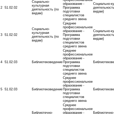
Социально-
образование -
Социально-к
культурная
2
51.02.02
Программа
деятельность
деятельность (по
подготовки
видам)
видам)
специалистов
среднего звена
Среднее
профессиональное
Социально-
образование -
Социально-к
культурная
3
51.02.02
Программа
деятельность
деятельность (по
подготовки
видам)
видам)
специалистов
среднего звена
Среднее
профессиональное
образование -
4
51.02.03
Библиотековедение
Программа
Библиотеков
подготовки
специалистов
среднего звена
Среднее
профессиональное
образование -
5
51.02.03
Библиотековедение
Программа
Библиотеков
подготовки
специалистов
среднего звена
Среднее
профессиональное
Библиотечно-
образование -
Библиотечно-