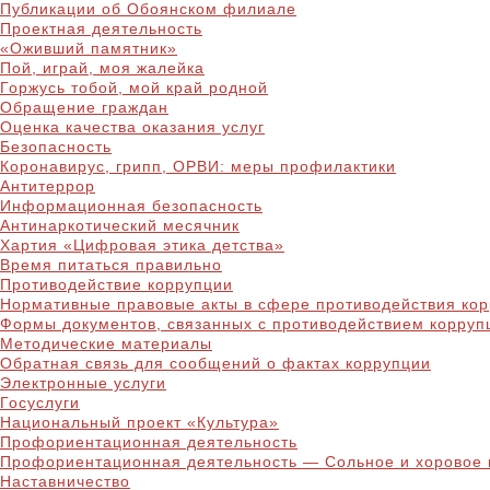
Публикации об Обоянском филиале
Проектная деятельность
«Оживший памятник»
Пой, играй, моя жалейка
Горжусь тобой, мой край родной
Обращение граждан
Оценка качества оказания услуг
Безопасность
Коронавирус, грипп, ОРВИ: меры профилактики
Антитеррор
Информационная безопасность
Антинаркотический месячник
Хартия «Цифровая этика детства»
Время питаться правильно
Противодействие коррупции
Нормативные правовые акты в сфере противодействия ко
Формы документов, связанных с противодействием корруп
Методические материалы
Обратная связь для сообщений о фактах коррупции
Электронные услуги
Госуслуги
Национальный проект «Культура»
Профориентационная деятельность
Профориентационная деятельность — Сольное и хоровое 
Наставничество