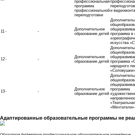
профессиональная
профессиона
программа
переподготов
профессиональной
и видеомонт
переподготовки
Дополнитель
общеобразов
Дополнительное
общеразвив
11
-
-
образование детей
программа в 
хореографич
искусства «С
Дополнитель
общеобразов
Дополнительное
общеразвив
12
-
-
образование детей
программа «
народного пе
«Соловушки»
Дополнитель
общеобразов
общеразвив
Дополнительное
программа
13
-
-
образование детей
художествен
направленно
«Театральна
«Мечтатели»
Адаптированные образовательные программы не реа
Областное бюджетное профессиональное образовательное учреждение