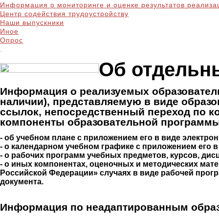
Информация о мониторинге и оценке результатов реализа
Центр содействия трудоустройству
Наши выпускники
Иное
Опрос
Об отдельн
Информация о реализуемых образовател
наличии), представляемую в виде образ
ссылок, непосредственный переход по к
компоненты образовательной программы,
- об учебном плане с приложением его в виде электро
- о календарном учебном графике с приложением его в
- о рабочих программ учебных предметов, курсов, дис
- о иных компонентах, оценочных и методических мат
Российской Федерации» случаях в виде рабочей прогр
документа.
Информация по неадаптированным обра