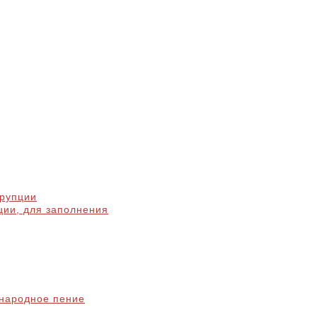
ррупции
ции, для заполнения
народное пение