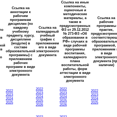
Ссылка на иные
компоненты,
Ссылка на
оценочные и
аннотации к
методические
рабочим
материалы, а
Ссылка на
программам
также в
рабочие
дисциплин (по
предусмотренных
программы
каждому
Ссылка на
по
ФЗ от 29.12.2012
практик,
учебному
календарный
№ 273-ФЗ «Об
предусмотрен
предмету, курсу,
учебный
 в
образовании в
соответствую
дисциплине
график с
РФ» случаях в
образователь
(модулю) в
приложением
ной
виде рабочей
программой, 
составе
его в виде
 в
программы
приложением 
образовательной
электронного
воспитания,
в виде
программы) с
документа
го
календарного
электронног
приложением
плана
документа (п
рабочих
воспитательной
наличии)
программ в виде
работы, форм
электронного
аттестации в виде
документа
электронного
документа
2022
2022
2022
2022
2023
2023
2023
2023
2024
2024
2024
2024
2025
2025
2025
2025
2026
2026
2022
2022