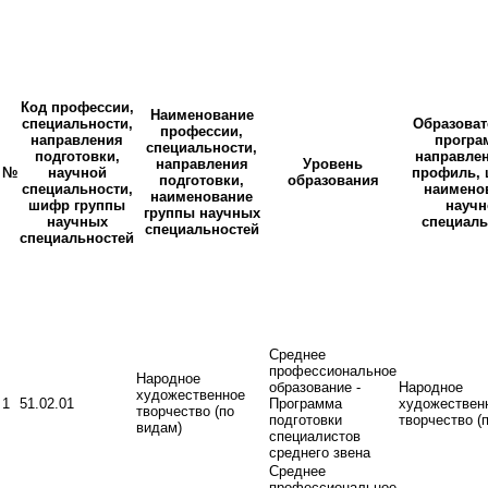
Код профессии,
Наименование
специальности,
Образоват
профессии,
направления
програ
специальности,
подготовки,
направлен
направления
Уровень
№
научной
профиль, 
подготовки,
образования
специальности,
наимено
наименование
шифр группы
научн
группы научных
научных
специаль
специальностей
специальностей
Среднее
профессиональное
Народное
образование -
Народное
художественное
1
51.02.01
Программа
художествен
творчество (по
подготовки
творчество (
видам)
специалистов
среднего звена
Среднее
профессиональное