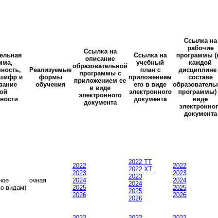
Ссылка на
рабочие
Ссылка на
ельная
Ссылка на
программы (
описание
мма,
учебный
каждой
образовательной
ность,
Реализуемые
план с
дисциплине
программы с
шифр и
формы
приложением
составе
приложением ее
вание
обучения
его в виде
образователь
в виде
ой
электронного
программы)
электронного
ности
документа
виде
документа
электронно
документа
2022 ТТ
2022
2022
2022 ХТ
2023
2023
2023
ное
очная
2024
2024
2024
по видам)
2025
2025
2025
2026
2026
2026
2022
2022
2022