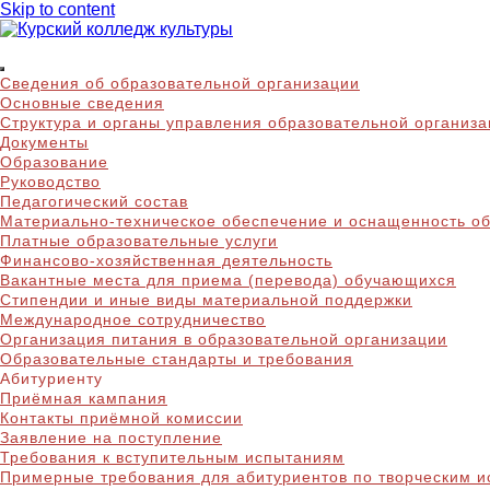
Skip to content
Курский колледж куль
Сведения об образовательной организации
Основные сведения
Структура и органы управления образовательной организ
Документы
Образование
Руководство
Педагогический состав
Материально-техническое обеспечение и оснащенность об
Платные образовательные услуги
Финансово-хозяйственная деятельность
Вакантные места для приема (перевода) обучающихся
Стипендии и иные виды материальной поддержки
Международное сотрудничество
Организация питания в образовательной организации
Образовательные стандарты и требования
Абитуриенту
Приёмная кампания
Контакты приёмной комиссии
Заявление на поступление
Требования к вступительным испытаниям
Примерные требования для абитуриентов по творческим 