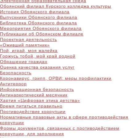
Электронная образовательная среда
Обоянский филиал Курского колледжа культуры
История Обоянского филиала
Выпускники Обоянского филиала
Библиотека Обоянского филиала
Мероприятия Обоянского филиала
Публикации об Обоянском филиале
Проектная деятельность
«Оживший памятник»
Пой, играй, моя жалейка
Горжусь тобой, мой край родной
Обращение граждан
Оценка качества оказания услуг
Безопасность
Коронавирус, грипп, ОРВИ: меры профилактики
Антитеррор
Информационная безопасность
Антинаркотический месячник
Хартия «Цифровая этика детства»
Время питаться правильно
Противодействие коррупции
Нормативные правовые акты в сфере противодействия
коррупции
Формы документов, связанных с противодействием
коррупции, для заполнения