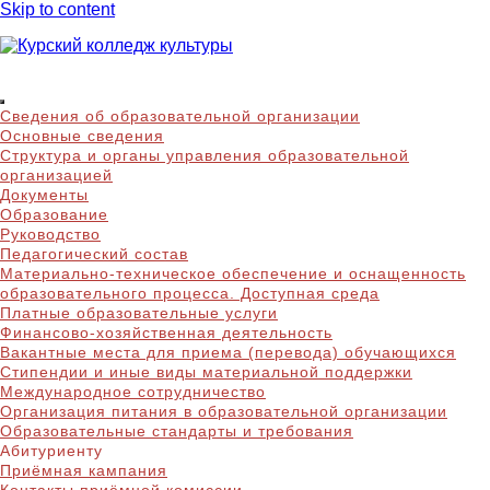
Skip to content
Курский колледж
Сведения об образовательной организации
культуры
Основные сведения
Структура и органы управления образовательной
организацией
Документы
Образование
Руководство
Педагогический состав
Материально-техническое обеспечение и оснащенность
образовательного процесса. Доступная среда
Платные образовательные услуги
Финансово-хозяйственная деятельность
Вакантные места для приема (перевода) обучающихся
Стипендии и иные виды материальной поддержки
Международное сотрудничество
Организация питания в образовательной организации
Образовательные стандарты и требования
Абитуриенту
Приёмная кампания