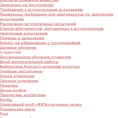
Контакты приёмной комиссии
Заявление на поступление
Требования к вступительным испытаниям
Примерные требования для абитуриентов по творческим
испытаниям
Расписание вступительных испытаний
Список абитуриентов, допущенных к вступительным
творческим испытаниям
Приказы о зачислении
Кредит на образование с господдержкой
Целевое обучение
Студентам
Дистанционное обучение студентов
Штаб воспитательной работы
Библиотека Курского колледжа культуры
Учебные дисциплины
Очное отделение
Заочное отделение
Практика
Доска почёта
Творческие коллективы
Клубы
Спортивный клуб «ФИЗкультурные люди»
Пушкинская карта
Еще