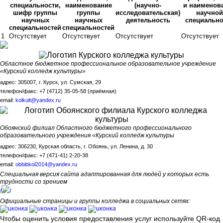
специальности,
наименование
(научно-
и наименов
шифр группы
группы
исследовательская)
научной
научных
научных
деятельность
специально
специальностей
специальностей
1
Отсутствует
Отсутствует
Отсутствует
Отсутствует
Областное бюджетное профессиональное образовательное учреждение
«Курский колледж культуры»
адрес: 305007, г. Курск, ул. Сумская, 29
телефон/факс: +7 (4712) 35-05-58 (приёмная)
email:
kolkult@yandex.ru
Обоянский филиал Областного бюджетного профессионального
образовательного учреждения «Курский колледж культуры
адрес: 306230, Курская область, г. Обоянь, ул. Ленина, д. 30
телефон/факс: +7 (471-41) 2-20-38
email:
obbibkol2014@yandex.ru
Специальная версия сайта адаптированная для людей у которых есть
трудности со зрением
!
!
Официальные страницы и группы колледжа в социальных сетях:
Чтобы оценить условия предоставления услуг используйте QR-код