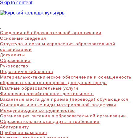
Skip to content
Курский колледж
Сведения об образовательной организации
культуры
Основные сведения
Структура и органы управления образовательной
организацией
Документы
Образование
Руководство
Педагогический состав
Материально-техническое обеспечение и оснащенность
образовательного процесса. Доступная среда
Платные образовательные услуги
Финансово-хозяйственная деятельность
Вакантные места для приема (перевода) обучающихся
Стипендии и иные виды материальной поддержки
Международное сотрудничество
Организация питания в образовательной организации
Образовательные стандарты и требования
Абитуриенту
Приёмная кампания