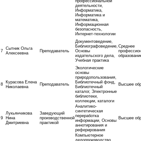
профессиональной
деятельности,
Информатика,
Информатика и
математика,
Информационная
безопасность,
Интернет-технологии
Документоведение,
Библиографоведение,
Среднее
Сытник Ольга
7
Преподаватель
Основы
профессио
Алексеевна
издательского дела,
образовани
Учебная практика
Экологические
основы
природопользования,
Курасова Елена
Библиотечный фонд,
8
Преподаватель
Высшее обр
Николаевна
Библиотечный
каталог, Электронные
библиотеки,
коллекции, каталоги
Аналитико-
синтетическая
Лукьянчикова
Заведующий
переработка
9
Нина
производственной
Высшее обр
информации, Основы
Дмитриевна
практикой
аннотирования и
реферирования
Компьютерное
делопроизводство,