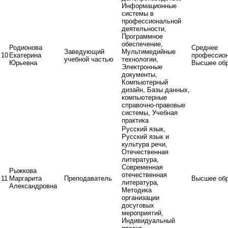
Информационные
системы в
профессиональной
деятельности,
Программное
обеспечение,
Родионова
Среднее
Заведующий
Мультимедийные
10
Екатерина
профессио
учебной частью
технологии,
Юрьевна
Высшее обр
Электронные
документы,
Компьютерный
дизайн, Базы данных,
компьютерные
справочно-правовые
системы, Учебная
практика
Русский язык,
Русский язык и
культура речи,
Отечественная
литература,
Современная
Рыжкова
отечественная
11
Маргарита
Преподаватель
Высшее обр
литература,
Александровна
Методика
организации
досуговых
мероприятий,
Индивидуальный