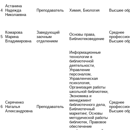
Астанина
4
Надежда
Преподаватель
Химия, Биология
Высшее обр
Николаевна
Комарова
Заведующий
Среднее
Основы права,
5
Марина
заочным
профессио
Библиотековедение
Владимировна
отделением
Высшее обр
Информационные
технологии в
библиотечной
деятельности,
Управление
персоналом,
Управленческая
психология,
Организация работы
школьной библиотеки,
Экономика и
менеджмент
Серяченко
Среднее
библиотечного дела,
6
Наталья
Преподаватель
профессио
Библиотечный
Александровна
Высшее обр
маркетинг, Основы
методической работы
библиотек, Правовое
обеспечение