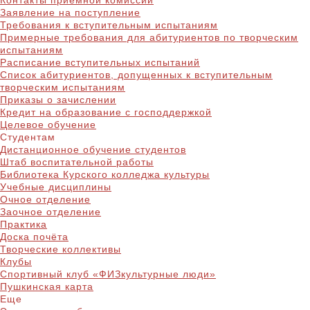
Контакты приёмной комиссии
Заявление на поступление
Требования к вступительным испытаниям
Примерные требования для абитуриентов по творческим
испытаниям
Расписание вступительных испытаний
Список абитуриентов, допущенных к вступительным
творческим испытаниям
Приказы о зачислении
Кредит на образование с господдержкой
Целевое обучение
Студентам
Дистанционное обучение студентов
Штаб воспитательной работы
Библиотека Курского колледжа культуры
Учебные дисциплины
Очное отделение
Заочное отделение
Практика
Доска почёта
Творческие коллективы
Клубы
Спортивный клуб «ФИЗкультурные люди»
Пушкинская карта
Еще