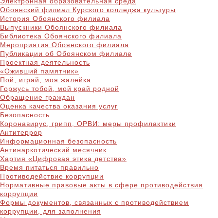
Электронная образовательная среда
Обоянский филиал Курского колледжа культуры
История Обоянского филиала
Выпускники Обоянского филиала
Библиотека Обоянского филиала
Мероприятия Обоянского филиала
Публикации об Обоянском филиале
Проектная деятельность
«Оживший памятник»
Пой, играй, моя жалейка
Горжусь тобой, мой край родной
Обращение граждан
Оценка качества оказания услуг
Безопасность
Коронавирус, грипп, ОРВИ: меры профилактики
Антитеррор
Информационная безопасность
Антинаркотический месячник
Хартия «Цифровая этика детства»
Время питаться правильно
Противодействие коррупции
Нормативные правовые акты в сфере противодействия
коррупции
Формы документов, связанных с противодействием
коррупции, для заполнения