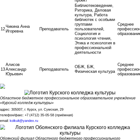
проект
Библиотековедение,
Риторика, Деловая
культура, Работа
библиотек с особыми
группами
Среднее
Чикина Анна
12
Преподаватель
пользователей,
профессио
Игоревна
Социология и
образовани
психология чтения,
Этика и психология в
профессиональной
деятельности
Алисов
Среднее
ОБЖ, БЖ,
13
Александр
Преподаватель
профессио
Физическая культура
Юрьевич
образовани
Областное бюджетное профессиональное образовательное учреждение
«Курский колледж культуры»
адрес: 305007, г. Курск, ул. Сумская, 29
телефон/факс: +7 (4712) 35-05-58 (приёмная)
email:
kolkult@yandex.ru
Обоянский филиал Областного бюджетного профессионального