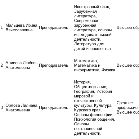
Иностранный язык,
Зарубежная
литература,
Современная
Мальцева Ирина
зарубежная
1
Преподаватель
Высшее обр
Вячеславовна
литература, основы
исследовательской
деятельности,
Литература для
детей и юношества
Математика,
Алисова Любовь
2
Преподаватель
Математика и
Высшее обр
Анатольевна
информатика, Физика
История,
Обществознание,
География, История
мировой и
отечественной
Среднее
Орлова Лилиана
культуры, Культура
3
Преподаватель
профессио
Анатольевна
Курского края,
Высшее обр
Основы философии,
Психология общения,
Основы
постановочной
деятельности.